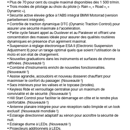
• Plus de 70 pour cent du couple maximal disponibles dès 1 500 tr/min.
• Trois modes de pilotage au choix du pilote (« Rain », « Road », «
Dynamic »).
• Sécurité active élevée grâce à l’ABS intégral BMW Motorrad (version
partiellement intégrale).
• Contrôle de traction dynamique DTC (Dynamic Traction Control) pour
assurer une sécurité maximale à l’accélération.
• Partie cycle faisant appel au Duolever et au Paralever et offrant une
concentration des masses idéale pour assurer des qualités routières
dynamiques en présence d’un agrément maximal.
• Suspension à réglage électronique ESA II (Electronic Suspension
Adjustment II) pour un tarage optimal quels que soient l’utilisation de la
moto et son état de chargement.
• Nouvelles graduations dans les instruments et surfaces de chrome
raffinées. (Nouveauté !)
• Combiné d’instruments enrichi de nouvelles fonctionnalités.
(Nouveauté !)
• Assise agrandie, accoudoirs et nouveau dosseret chauffant pour
maximiser le confort du passager. (Nouveauté !)
• Sacs intérieurs pour les valises et le topcase (brodés).
• Keyless Ride et verrouillage centralisé pour un maximum de
convivialité et de sécurité. (Nouveauté !)
• Hill Start Control pour faciliter le démarrage en côte et le rendre plus
confortable. (Nouveauté !)
• Antenne planaire intégrée pour une réception radio limpide et un look
exclusif. (Nouveauté mondiale !)
• Éclairage directionnel adaptatif au xénon pour accroître la sécurité de
nuit.
• Éclairage diurne à LEDs. (Nouveauté !)
• Projecteurs additionnels à LEDs.