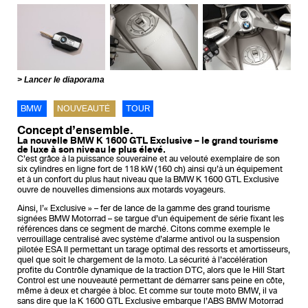
Lancer le diaporama
BMW
NOUVEAUTÉ
TOUR
Concept d’ensemble.
La nouvelle BMW K 1600 GTL Exclusive – le grand tourisme
de luxe à son niveau le plus élevé.
C’est grâce à la puissance souveraine et au velouté exemplaire de son
six cylindres en ligne fort de 118 kW (160 ch) ainsi qu’à un équipement
et à un confort du plus haut niveau que la BMW K 1600 GTL Exclusive
ouvre de nouvelles dimensions aux motards voyageurs.
Ainsi, l’« Exclusive » – fer de lance de la gamme des grand tourisme
signées BMW Motorrad – se targue d’un équipement de série fixant les
références dans ce segment de marché. Citons comme exemple le
verrouillage centralisé avec système d’alarme antivol ou la suspension
pilotée ESA II permettant un tarage optimal des ressorts et amortisseurs,
quel que soit le chargement de la moto. La sécurité à l’accélération
profite du Contrôle dynamique de la traction DTC, alors que le Hill Start
Control est une nouveauté permettant de démarrer sans peine en côte,
même à deux et chargée à bloc. Et comme sur toute moto BMW, il va
sans dire que la K 1600 GTL Exclusive embarque l’ABS BMW Motorrad