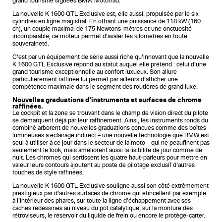
grand tourisme signées BMW Motorrad.
La nouvelle K 1600 GTL Exclusive est, elle aussi, propulsée par le six
cylindres en ligne magistral. En offrant une puissance de 118 kW (160
ch), un couple maximal de 175 Newtons-mètres et une onctuosité
incomparable, ce moteur permet d’avaler les kilomètres en toute
souveraineté.
C’est par un équipement de série aussi riche qu’innovant que la nouvelle
K 1600 GTL Exclusive répond au statut auquel elle prétend : celui d’une
grand tourisme exceptionnelle au confort luxueux. Son allure
particulièrement raffinée lui permet par ailleurs d’afficher une
compétence maximale dans le segment des routières de grand luxe.
Nouvelles graduations d’instruments et surfaces de chrome
raffinées.
Le cockpit et la zone se trouvant dans le champ de vision direct du pilote
se démarquent déjà par leur raffinement. Ainsi, les instruments ronds du
combiné arborent de nouvelles graduations conçues comme des boîtes
lumineuses à éclairage indirect – une nouvelle technologie que BMW est
seul à utiliser à ce jour dans le secteur de la moto – qui ne peaufinent pas
seulement le look, mais améliorent aussi la lisibilité de jour comme de
nuit. Les chromes qui sertissent les quatre haut-parleurs pour mettre en
valeur leurs contours ajoutent au poste de pilotage exclusif d’autres
touches de style raffinées.
La nouvelle K 1600 GTL Exclusive souligne aussi son côté extrêmement
prestigieux par d’autres surfaces de chrome qui étincellent par exemple
à l’intérieur des phares, sur toute la ligne d’échappement avec ses
caches redessinés au niveau du pot catalytique, sur la monture des
rétroviseurs, le réservoir du liquide de frein ou encore le protège-carter.