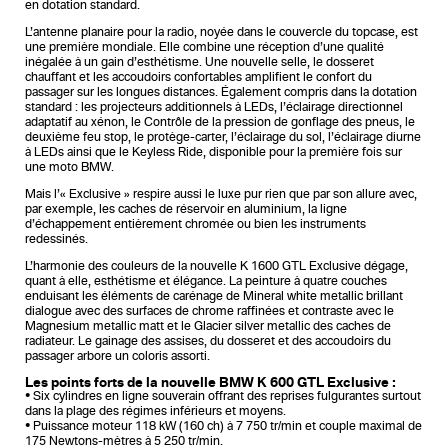
en dotation standard.
L’antenne planaire pour la radio, noyée dans le couvercle du topcase, est
une première mondiale. Elle combine une réception d’une qualité
inégalée à un gain d’esthétisme. Une nouvelle selle, le dosseret
chauffant et les accoudoirs confortables amplifient le confort du
passager sur les longues distances. Également compris dans la dotation
standard : les projecteurs additionnels à LEDs, l’éclairage directionnel
adaptatif au xénon, le Contrôle de la pression de gonflage des pneus, le
deuxième feu stop, le protège-carter, l’éclairage du sol, l’éclairage diurne
à LEDs ainsi que le Keyless Ride, disponible pour la première fois sur
une moto BMW.
Mais l’« Exclusive » respire aussi le luxe pur rien que par son allure avec,
par exemple, les caches de réservoir en aluminium, la ligne
d’échappement entièrement chromée ou bien les instruments
redessinés.
L’harmonie des couleurs de la nouvelle K 1600 GTL Exclusive dégage,
quant à elle, esthétisme et élégance. La peinture à quatre couches
enduisant les éléments de carénage de Mineral white metallic brillant
dialogue avec des surfaces de chrome raffinées et contraste avec le
Magnesium metallic matt et le Glacier silver metallic des caches de
radiateur. Le gainage des assises, du dosseret et des accoudoirs du
passager arbore un coloris assorti.
Les points forts de la nouvelle BMW K 600 GTL Exclusive :
• Six cylindres en ligne souverain offrant des reprises fulgurantes surtout
dans la plage des régimes inférieurs et moyens.
• Puissance moteur 118 kW (160 ch) à 7 750 tr/min et couple maximal de
175 Newtons-mètres à 5 250 tr/min.