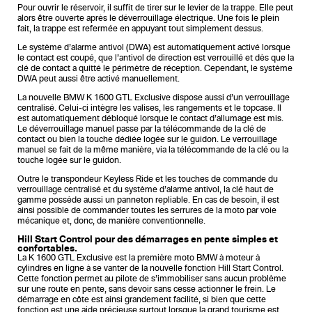
Pour ouvrir le réservoir, il suffit de tirer sur le levier de la trappe. Elle peut
alors être ouverte après le déverrouillage électrique. Une fois le plein
fait, la trappe est refermée en appuyant tout simplement dessus.
Le système d’alarme antivol (DWA) est automatiquement activé lorsque
le contact est coupé, que l’antivol de direction est verrouillé et dès que la
clé de contact a quitté le périmètre de réception. Cependant, le système
DWA peut aussi être activé manuellement.
La nouvelle BMW K 1600 GTL Exclusive dispose aussi d’un verrouillage
centralisé. Celui-ci intègre les valises, les rangements et le topcase. Il
est automatiquement débloqué lorsque le contact d’allumage est mis.
Le déverrouillage manuel passe par la télécommande de la clé de
contact ou bien la touche dédiée logée sur le guidon. Le verrouillage
manuel se fait de la même manière, via la télécommande de la clé ou la
touche logée sur le guidon.
Outre le transpondeur Keyless Ride et les touches de commande du
verrouillage centralisé et du système d’alarme antivol, la clé haut de
gamme possède aussi un panneton repliable. En cas de besoin, il est
ainsi possible de commander toutes les serrures de la moto par voie
mécanique et, donc, de manière conventionnelle.
Hill Start Control pour des démarrages en pente simples et
confortables.
La K 1600 GTL Exclusive est la première moto BMW à moteur à
cylindres en ligne à se vanter de la nouvelle fonction Hill Start Control.
Cette fonction permet au pilote de s’immobiliser sans aucun problème
sur une route en pente, sans devoir sans cesse actionner le frein. Le
démarrage en côte est ainsi grandement facilité, si bien que cette
fonction est une aide précieuse surtout lorsque la grand tourisme est