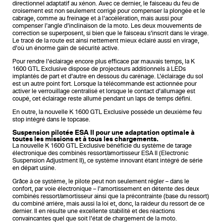
directionnel adaptatif au xénon. Avec ce dernier, le faisceau du feu de
croisement est non seulement corrigé pour compenser la plongée et le
cabrage, comme au freinage et à l’accélération, mais aussi pour
compenser l’angle d’inclinaison de la moto. Les deux mouvements de
correction se superposent, si bien que le faisceau s’inscrit dans le virage.
Le tracé de la route est ainsi nettement mieux éclairé aussi en virage,
d’où un énorme gain de sécurité active.
Pour rendre l’éclairage encore plus efficace par mauvais temps, la K
1600 GTL Exclusive dispose de projecteurs additionnels à LEDs
implantés de part et d’autre en dessous du carénage. L’éclairage du sol
est un autre point fort. Lorsque la télécommande est actionnée pour
activer le verrouillage centralisé et lorsque le contact d’allumage est
coupé, cet éclairage reste allumé pendant un laps de temps défini.
En outre, la nouvelle K 1600 GTL Exclusive possède un deuxième feu
stop intégré dans le topcase.
Suspension pilotée ESA II pour une adaptation optimale à
toutes les missions et à tous les chargements.
La nouvelle K 1600 GTL Exclusive bénéficie du système de tarage
électronique des combinés ressort/amortisseur ESA II (Electronic
Suspension Adjustment II), ce système innovant étant intégré de série
en départ usine.
Grâce à ce système, le pilote peut non seulement régler – dans le
confort, par voie électronique – l’amortissement en détente des deux
combinés ressort/amortisseur ainsi que la précontrainte (base du ressort)
du combiné arrière, mais aussi la loi et, donc, la raideur du ressort de ce
dernier. Il en résulte une excellente stabilité et des réactions
convaincantes quel que soit l’état de chargement de la moto.