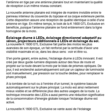
l’antenne en tige par une antenne planaire tout en maintenant la qualité
de réception à un même niveau constant.
La nouvelle antenne planaire est intégrée de manière invisible entre le
panneau intérieur du couvercle du topcase et sa coque extérieure peinte.
Cette disposition assure une réception de qualité identique à celle d’une
antenne en tige. En même temps, le look de la K 1600 GTL Exclusive en
bénéficie, puisque l’antenne planaire se fond entièrement dans la ligne
homogène de la moto.
Éclairage diurne à LEDs, éclairage directionnel adaptatif au
xénon, projecteurs additionnels à LEDs et éclairage du sol.
La nouvelle K 1600 GTL Exclusive fait partie des motos les plus
avancées de son époque, un fait renforcé par la certitude d’avoir une
visibilité maximale et ce, dans les deux sens : voir et être vu.
S’en porte garant, entre autres, l’éclairage diurne à LEDs innovant. Il est
créé par deux guide-lumière disposés autour des feux de route et
projeté sur la route devant la moto par le biais de prismes optiques. De
jour, il est enclenché automatiquement soit par un capteur de luminosité
soit manuellement, par pression sur la touche dédiée, pour remplacer le
phare principal.
À la tombée de la nuit ou à l’entrée d’un tunnel, le système bascule
automatiquement sur le phare principal. La moto est ainsi nettement
mieux visible et se différencie plus des autres usagers de la route. La
technique innovante des LEDs a aussi permis une réduction significative
de la consommation d’énergie globale lorsque l’éclairage diurne est
activé.
La nouvelle K 1600 GTL Exclusive se vante aussi de l’éclairage