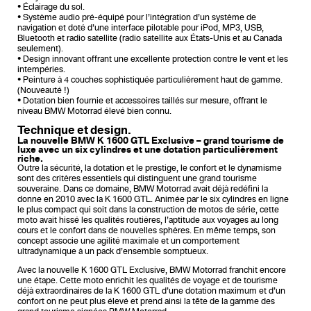
• Éclairage du sol.
• Système audio pré-équipé pour l’intégration d’un système de
navigation et doté d’une interface pilotable pour iPod, MP3, USB,
Bluetooth et radio satellite (radio satellite aux États-Unis et au Canada
seulement).
• Design innovant offrant une excellente protection contre le vent et les
intempéries.
• Peinture à 4 couches sophistiquée particulièrement haut de gamme.
(Nouveauté !)
• Dotation bien fournie et accessoires taillés sur mesure, offrant le
niveau BMW Motorrad élevé bien connu.
Technique et design.
La nouvelle BMW K 1600 GTL Exclusive – grand tourisme de
luxe avec un six cylindres et une dotation particulièrement
riche.
Outre la sécurité, la dotation et le prestige, le confort et le dynamisme
sont des critères essentiels qui distinguent une grand tourisme
souveraine. Dans ce domaine, BMW Motorrad avait déjà redéfini la
donne en 2010 avec la K 1600 GTL. Animée par le six cylindres en ligne
le plus compact qui soit dans la construction de motos de série, cette
moto avait hissé les qualités routières, l’aptitude aux voyages au long
cours et le confort dans de nouvelles sphères. En même temps, son
concept associe une agilité maximale et un comportement
ultradynamique à un pack d’ensemble somptueux.
Avec la nouvelle K 1600 GTL Exclusive, BMW Motorrad franchit encore
une étape. Cette moto enrichit les qualités de voyage et de tourisme
déjà extraordinaires de la K 1600 GTL d’une dotation maximum et d’un
confort on ne peut plus élevé et prend ainsi la tête de la gamme des