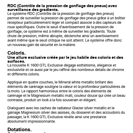
RDC (Contrôle de la pression de gonflage des pneus) avec
surveillance des gradients.
Le système RDC (Contrôle de la pression de gonflage des pneus)
permet de surveiller la pression de gonflage des pneus grâce à un boîtier
récepteur particulièrement léger et compact associé à des capteurs de
roue spécifiques. Outre le seuil d’avertissement de la pression de
gonflage, ce système est à même de surveiller les gradients. Toute
chute de pression, même abrupte, déclenche ainsi un avertissement
avant même que le seuil critique ne soit atteint. Le système offre donc
un nouveau gain de sécurité en la matière.
Coloris.
Une allure exclusive créée par le jeu habile des coloris et des
surfaces.
La nouvelle K 1600 GTL Exclusive dégage esthétisme, élégance et
exclusivité et ce aussi par le jeu raffiné des nombreux détails de chrome
et différents coloris.
Appliqué en quatre couches, le Mineral white metallic brillant des
éléments de carénage souligne la valeur et la profondeur particulières de
la moto. Le rapport harmonieux entre le coloris des éléments de
carénage et le Magnesium metallic matt, couleur douce qui crée un beau
contraste, produit un look à la fois souverain et élégant.
Dialoguant avec les caches de radiateur Glacier silver metallic et le
gainage Magnesium silver des assises, du dosseret et des accoudoirs du
passager, la K 1600 GTL Exclusive révèle ainsi une prestance
absolument impressionnante.
Dotations.