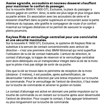
Assise agrandie, accoudoirs et nouveau dosseret chauffant
pour maximiser le confort du passager.
Sur la nouvelle BMW K 1600 GTL Exclusive, la place du passager a
encore gagné en confort. Ainsi, la selle est plus large et plus longue dans
sa partie arrière. En association avec les accoudoirs de série et le
dosseret chauffant dans sa partie supérieure et recouvrant aussi la partie
inférieure du topcase, elle gratifie le compagnon de route d’un confort
maximal sur longues distances et lui permet de savourer le voyage à
pleins poumons.
Keyless Ride et verrouillage centralisé pour une convivialité
et une sécurité maximales.
Sur la nouvelle K 1600 GTL Exclusive, le système dit Keyless Ride se
substitue à la serrure de contact conventionnelle avec antivol de
direction – c’est une première chez BMW Motorrad qui rend superflue
l’utilisation de la clé de contact habituelle. L’antivol de direction, le
contact d’allumage, la trappe de réservoir et le verrouillage centralisé
sont alors débloqués via un transpondeur intégré dans la clé de la moto
que le pilote n’est pas obligé de sortir de sa poche.
Dès que la clé se trouve dans le périmètre de réception de la moto
(distance -2 mètres), il est possible, après authentification, de
déverrouiller l’antivol de direction par une brève impulsion sur la touche
de commande. Pour le verrouillage de l’antivol de direction, il faut rester
sur la touche de commande et amener le guidon en butée.
Le contact d’allumage est activé en donnant une petite impulsion sur la
touche de commande ou en restant sur la touche après avoir déverrouillé
l’antivol de direction. Pour couper le contact, il faut appuyer brièvement
ou plus longuement sur la touche de commande.