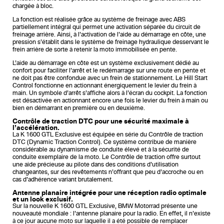
chargée à bloc.
La fonction est réalisée grâce au système de freinage avec ABS
partiellement intégral qui permet une activation séparée du circuit de
freinage arrière. Ainsi, à l’activation de l’aide au démarrage en côte, une
pression s’établit dans le système de freinage hydraulique desservant le
frein arrière de sorte à retenir la moto immobilisée en pente.
L’aide au démarrage en côte est un système exclusivement dédié au
confort pour faciliter l’arrêt et le redémarrage sur une route en pente et
ne doit pas être confondue avec un frein de stationnement. Le Hill Start
Control fonctionne en actionnant énergiquement le levier du frein à
main. Un symbole d’arrêt s’affiche alors à l’écran du cockpit. La fonction
est désactivée en actionnant encore une fois le levier du frein à main ou
bien en démarrant en première ou en deuxième.
Contrôle de traction DTC pour une sécurité maximale à
l’accélération.
La K 1600 GTL Exclusive est équipée en série du Contrôle de traction
DTC (Dynamic Traction Control). Ce système contribue de manière
considérable au dynamisme de conduite élevé et à la sécurité de
conduite exemplaire de la moto. Le Contrôle de traction offre surtout
une aide précieuse au pilote dans des conditions d’utilisation
changeantes, sur des revêtements n’offrant que peu d’accroche ou en
cas d’adhérence variant brutalement.
Antenne planaire intégrée pour une réception radio optimale
et un look exclusif.
Sur la nouvelle K 1600 GTL Exclusive, BMW Motorrad présente une
nouveauté mondiale : l’antenne planaire pour la radio. En effet, il n’existe
à ce jour aucune moto sur laquelle il a été possible de remplacer