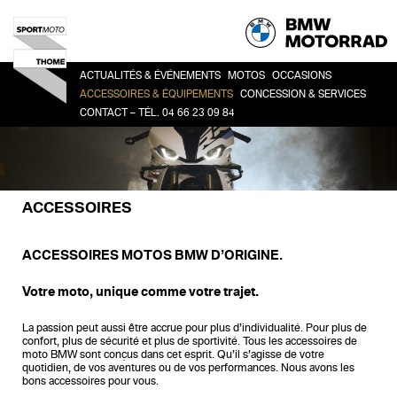
ACTUALITÉS & ÉVÉNEMENTS
MOTOS
OCCASIONS
ACCESSOIRES & ÉQUIPEMENTS
CONCESSION & SERVICES
CONTACT – TÉL. 04 66 23 09 84
HERITAGE
TOUTES
CO
ACCESSOIRES
LA CONCESSION
SPORT
BM
LIFESTYLE
HISTOIRE
ROADSTER
ÉQUIPEMENT DU PILOTE
DEMANDE DE RDV ATELIER
ADVENTURE
ACCESSOIRES
FINANCEMENT
TOUR
URBAN MOBILITY
ACCESSOIRES MOTOS BMW D’ORIGINE.
Votre moto, unique comme votre trajet.
La passion peut aussi être accrue pour plus d’individualité. Pour plus de
confort, plus de sécurité et plus de sportivité. Tous les accessoires de
moto BMW sont conçus dans cet esprit. Qu’il s’agisse de votre
quotidien, de vos aventures ou de vos performances. Nous avons les
bons accessoires pour vous.