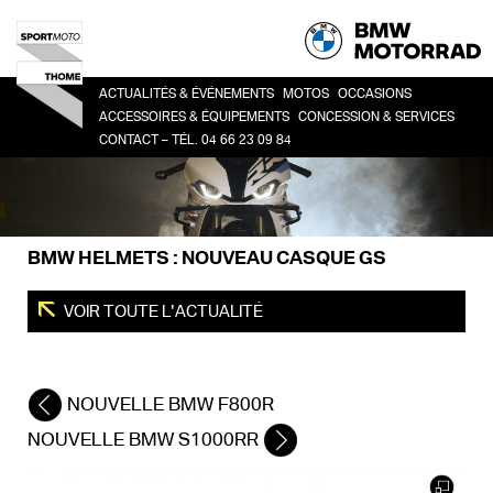
ACTUALITÉS & ÉVÉNEMENTS
MOTOS
OCCASIONS
ACCESSOIRES & ÉQUIPEMENTS
CONCESSION & SERVICES
CONTACT – TÉL. 04 66 23 09 84
HERITAGE
TOUTES
CO
ACCESSOIRES
LA CONCESSION
SPORT
BM
LIFESTYLE
HISTOIRE
ROADSTER
ÉQUIPEMENT DU PILOTE
DEMANDE DE RDV ATELIER
ADVENTURE
BMW HELMETS : NOUVEAU CASQUE GS
FINANCEMENT
TOUR
URBAN MOBILITY
VOIR TOUTE L'ACTUALITÉ
NOUVELLE BMW F800R
NOUVELLE BMW S1000RR