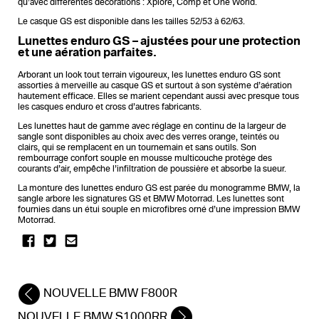
qu’avec différentes décorations : Xplore, Comp et One World.
Le casque GS est disponible dans les tailles 52/53 à 62/63.
Lunettes enduro GS – ajustées pour une protection
et une aération parfaites.
Arborant un look tout terrain vigoureux, les lunettes enduro GS sont
assorties à merveille au casque GS et surtout à son système d’aération
hautement efficace. Elles se marient cependant aussi avec presque tous
les casques enduro et cross d’autres fabricants.
Les lunettes haut de gamme avec réglage en continu de la largeur de
sangle sont disponibles au choix avec des verres orange, teintés ou
clairs, qui se remplacent en un tournemain et sans outils. Son
rembourrage confort souple en mousse multicouche protège des
courants d’air, empêche l’infiltration de poussière et absorbe la sueur.
La monture des lunettes enduro GS est parée du monogramme BMW, la
sangle arbore les signatures GS et BMW Motorrad. Les lunettes sont
fournies dans un étui souple en microfibres orné d’une impression BMW
Motorrad.
NOUVELLE BMW F800R
NOUVELLE BMW S1000RR