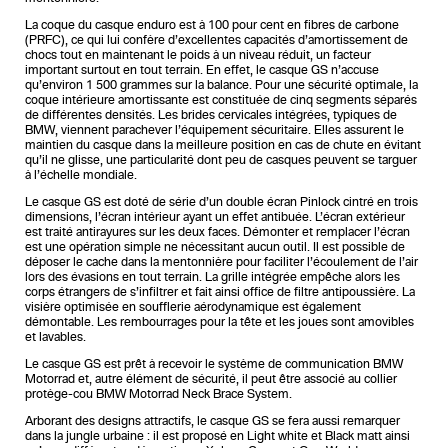
La coque du casque enduro est à 100 pour cent en fibres de carbone
(PRFC), ce qui lui confère d’excellentes capacités d’amortissement de
chocs tout en maintenant le poids à un niveau réduit, un facteur
important surtout en tout terrain. En effet, le casque GS n’accuse
qu’environ 1 500 grammes sur la balance. Pour une sécurité optimale, la
coque intérieure amortissante est constituée de cinq segments séparés
de différentes densités. Les brides cervicales intégrées, typiques de
BMW, viennent parachever l’équipement sécuritaire. Elles assurent le
maintien du casque dans la meilleure position en cas de chute en évitant
qu’il ne glisse, une particularité dont peu de casques peuvent se targuer
à l’échelle mondiale.
Le casque GS est doté de série d’un double écran Pinlock cintré en trois
dimensions, l’écran intérieur ayant un effet antibuée. L’écran extérieur
est traité antirayures sur les deux faces. Démonter et remplacer l’écran
est une opération simple ne nécessitant aucun outil. Il est possible de
déposer le cache dans la mentonnière pour faciliter l’écoulement de l’air
lors des évasions en tout terrain. La grille intégrée empêche alors les
corps étrangers de s’infiltrer et fait ainsi office de filtre antipoussière. La
visière optimisée en soufflerie aérodynamique est également
démontable. Les rembourrages pour la tête et les joues sont amovibles
et lavables.
Le casque GS est prêt à recevoir le système de communication BMW
Motorrad et, autre élément de sécurité, il peut être associé au collier
protège-cou BMW Motorrad Neck Brace System.
Arborant des designs attractifs, le casque GS se fera aussi remarquer
dans la jungle urbaine : il est proposé en Light white et Black matt ainsi