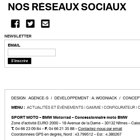
NOS RÉSEAUX SOCIAUX
NEWSLETTER
EMAIL
DESIGN :
AGENCE-S
DÉVELOPPEMENT :
A. WODNIACK
CONCEPT
MENU :
ACTUALITÉS ET ÉVÉNEMENTS
GAMME
CONFIGURATEUR
SPORT MOTO – BMW Motorrad – Concessionnaire moto BMW
Zone d’activité EURO 2000 – 18 Avenue de la Dame – 30132 Nîmes – Cais
T.
04 66 23 09 84 –
F.
04 66 21 35 88 –
Contactez-nous par email
Coordonnées GPS en degrés, Nord : 43.799512 – Est : 4.380267