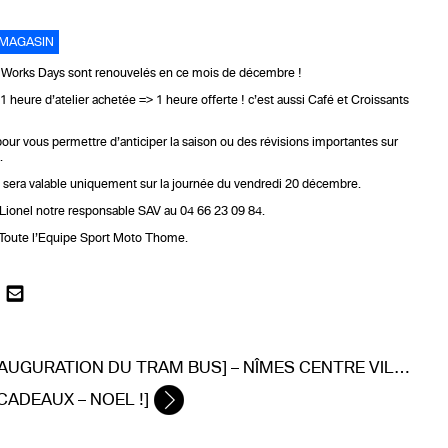
MAGASIN
Works Days sont renouvelés en ce mois de décembre !
1 heure d’atelier achetée => 1 heure offerte ! c’est aussi Café et Croissants
our vous permettre d’anticiper la saison ou des révisions importantes sur
.
e sera valable uniquement sur la journée du vendredi 20 décembre.
Lionel notre responsable SAV au 04 66 23 09 84.
e Toute l’Equipe Sport Moto Thome.
UGURATION DU TRAM BUS] – NÎMES CENTRE VILLE À CAISSARGUES
 CADEAUX – NOEL !]