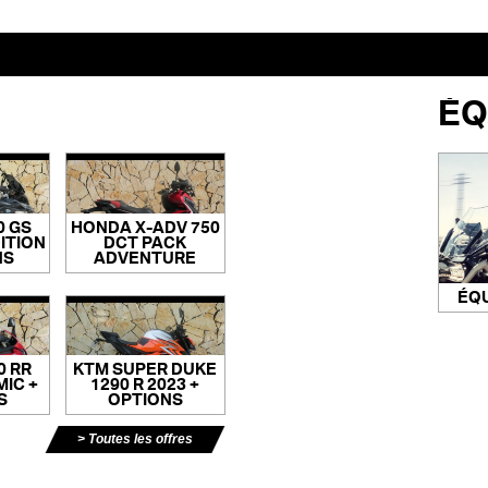
ÉQ
0 GS
HONDA X-ADV 750
ITION
DCT PACK
NS
ADVENTURE
ÉQ
0 RR
KTM SUPER DUKE
IC +
1290 R 2023 +
S
OPTIONS
Toutes les offres