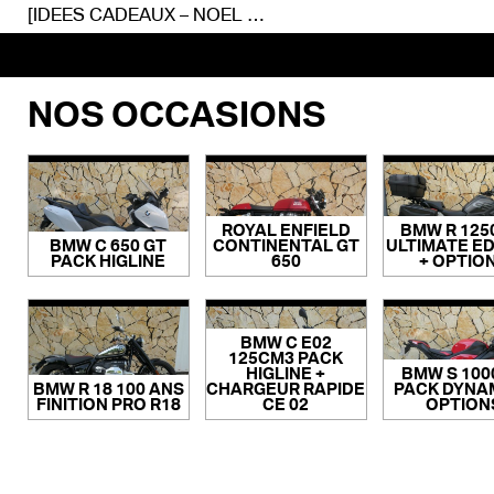
[IDEES CADEAUX – NOEL !]
NOS OCCASIONS
ROYAL ENFIELD
BMW R 125
BMW C 650 GT
CONTINENTAL GT
ULTIMATE ED
PACK HIGLINE
650
+ OPTIO
BMW C E02
125CM3 PACK
HIGLINE +
BMW S 100
BMW R 18 100 ANS
CHARGEUR RAPIDE
PACK DYNAM
FINITION PRO R18
CE 02
OPTION