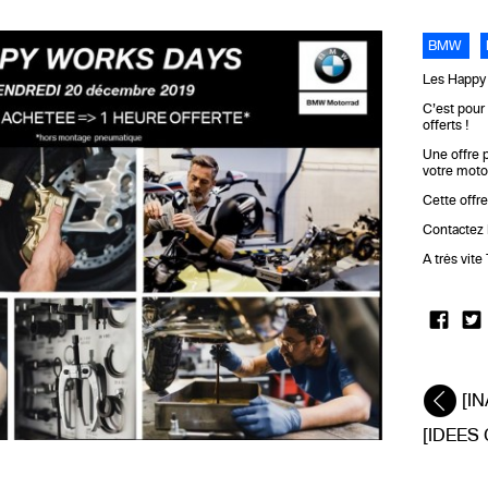
BMW
Les Happy 
C’est pour 
offerts !
Une offre p
votre moto
Cette offr
Contactez 
A très vit
[INA
[IDEES