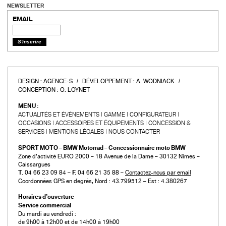
NEWSLETTER
EMAIL
DESIGN :
AGENCE-S
DÉVELOPPEMENT :
A. WODNIACK
CONCEPTION :
O. LOYNET
MENU :
ACTUALITÉS ET ÉVÉNEMENTS
GAMME
CONFIGURATEUR
OCCASIONS
ACCESSOIRES ET ÉQUIPEMENTS
CONCESSION &
SERVICES
MENTIONS LÉGALES
NOUS CONTACTER
SPORT MOTO – BMW Motorrad – Concessionnaire moto BMW
Zone d’activité EURO 2000 – 18 Avenue de la Dame – 30132 Nîmes –
Caissargues
T.
04 66 23 09 84 –
F.
04 66 21 35 88 –
Contactez-nous par email
Coordonnées GPS en degrés, Nord : 43.799512 – Est : 4.380267
Horaires d’ouverture
Service commercial
Du mardi au vendredi :
de 9h00 à 12h00 et de 14h00 à 19h00