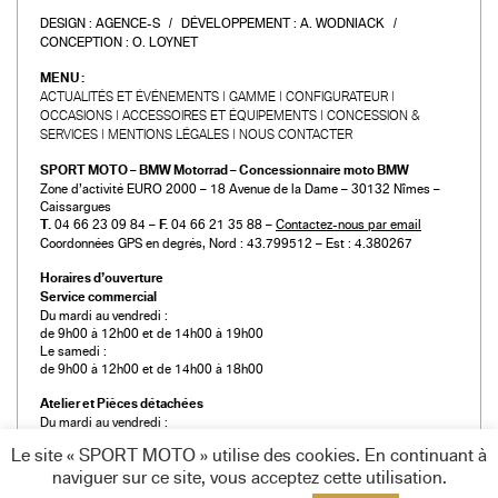
DESIGN :
AGENCE-S
DÉVELOPPEMENT :
A. WODNIACK
CONCEPTION :
O. LOYNET
MENU :
ACTUALITÉS ET ÉVÉNEMENTS
GAMME
CONFIGURATEUR
OCCASIONS
ACCESSOIRES ET ÉQUIPEMENTS
CONCESSION &
SERVICES
MENTIONS LÉGALES
NOUS CONTACTER
SPORT MOTO – BMW Motorrad – Concessionnaire moto BMW
Zone d’activité EURO 2000 – 18 Avenue de la Dame – 30132 Nîmes –
Caissargues
T.
04 66 23 09 84 –
F.
04 66 21 35 88 –
Contactez-nous par email
Coordonnées GPS en degrés, Nord : 43.799512 – Est : 4.380267
Horaires d’ouverture
Service commercial
Du mardi au vendredi :
de 9h00 à 12h00 et de 14h00 à 19h00
Le samedi :
de 9h00 à 12h00 et de 14h00 à 18h00
Atelier et Pièces détachées
Du mardi au vendredi :
de 9h00 à 12h00 et de 14h00 à 19h00
Le site « SPORT MOTO » utilise des cookies. En continuant à
Le samedi :
naviguer sur ce site, vous acceptez cette utilisation.
de 9h00 à 12h00 et de 14h00 à 18h00