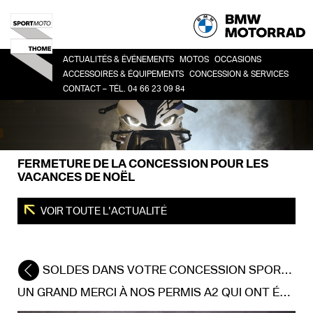
ACTUALITÉS & ÉVÉNEMENTS
MOTOS
OCCASIONS
ACCESSOIRES & ÉQUIPEMENTS
CONCESSION & SERVICES
CONTACT – TÉL. 04 66 23 09 84
HERITAGE
TOUTES
CO
ACCESSOIRES
LA CONCESSION
SPORT
BM
LIFESTYLE
HISTOIRE
ROADSTER
ÉQUIPEMENT DU PILOTE
DEMANDE DE RDV ATELIER
ADVENTURE
FERMETURE DE LA CONCESSION POUR LES
FINANCEMENT
TOUR
VACANCES DE NOËL
URBAN MOBILITY
VOIR TOUTE L'ACTUALITÉ
SOLDES DANS VOTRE CONCESSION SPORT MOTO THOME
UN GRAND MERCI À NOS PERMIS A2 QUI ONT ÉTÉ GRANDIOSE ! 👍