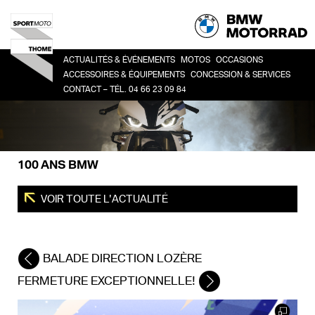
ACTUALITÉS & ÉVÉNEMENTS
MOTOS
OCCASIONS
ACCESSOIRES & ÉQUIPEMENTS
CONCESSION & SERVICES
CONTACT – TÉL. 04 66 23 09 84
HERITAGE
TOUTES
CO
ACCESSOIRES
LA CONCESSION
SPORT
BM
LIFESTYLE
HISTOIRE
ROADSTER
ÉQUIPEMENT DU PILOTE
DEMANDE DE RDV ATELIER
ADVENTURE
100 ANS BMW
FINANCEMENT
TOUR
URBAN MOBILITY
VOIR TOUTE L'ACTUALITÉ
BALADE DIRECTION LOZÈRE
FERMETURE EXCEPTIONNELLE!