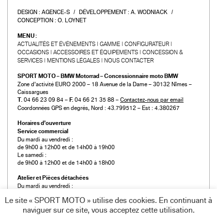
DESIGN :
AGENCE-S
DÉVELOPPEMENT :
A. WODNIACK
CONCEPTION :
O. LOYNET
MENU :
ACTUALITÉS ET ÉVÉNEMENTS
GAMME
CONFIGURATEUR
OCCASIONS
ACCESSOIRES ET ÉQUIPEMENTS
CONCESSION &
SERVICES
MENTIONS LÉGALES
NOUS CONTACTER
SPORT MOTO – BMW Motorrad – Concessionnaire moto BMW
Zone d’activité EURO 2000 – 18 Avenue de la Dame – 30132 Nîmes –
Caissargues
T.
04 66 23 09 84 –
F.
04 66 21 35 88 –
Contactez-nous par email
Coordonnées GPS en degrés, Nord : 43.799512 – Est : 4.380267
Horaires d’ouverture
Service commercial
Du mardi au vendredi :
de 9h00 à 12h00 et de 14h00 à 19h00
Le samedi :
de 9h00 à 12h00 et de 14h00 à 18h00
Atelier et Pièces détachées
Du mardi au vendredi :
de 9h00 à 12h00 et de 14h00 à 19h00
Le site « SPORT MOTO » utilise des cookies. En continuant à
Le samedi :
naviguer sur ce site, vous acceptez cette utilisation.
de 9h00 à 12h00 et de 14h00 à 18h00