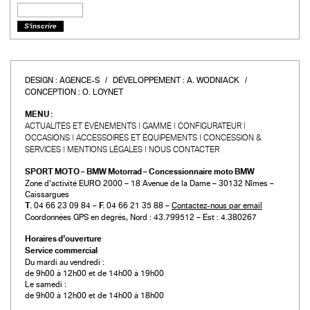
DESIGN :
AGENCE-S
DÉVELOPPEMENT :
A. WODNIACK
CONCEPTION :
O. LOYNET
MENU :
ACTUALITÉS ET ÉVÉNEMENTS
GAMME
CONFIGURATEUR
OCCASIONS
ACCESSOIRES ET ÉQUIPEMENTS
CONCESSION &
SERVICES
MENTIONS LÉGALES
NOUS CONTACTER
SPORT MOTO – BMW Motorrad – Concessionnaire moto BMW
Zone d’activité EURO 2000 – 18 Avenue de la Dame – 30132 Nîmes –
Caissargues
T.
04 66 23 09 84 –
F.
04 66 21 35 88 –
Contactez-nous par email
Coordonnées GPS en degrés, Nord : 43.799512 – Est : 4.380267
Horaires d’ouverture
Service commercial
Du mardi au vendredi :
de 9h00 à 12h00 et de 14h00 à 19h00
Le samedi :
de 9h00 à 12h00 et de 14h00 à 18h00