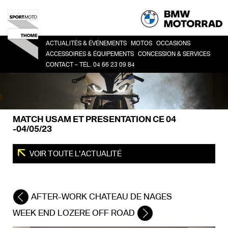
ACTUALITÉS & ÉVÉNEMENTS
MOTOS
OCCASIONS
ACCESSOIRES & ÉQUIPEMENTS
CONCESSION & SERVICES
CONTACT – TÉL. 04 66 23 09 84
HERITAGE
TOUTES
CO
ACCESSOIRES
LA CONCESSION
SPORT
BM
LIFESTYLE
HISTOIRE
ROADSTER
ÉQUIPEMENT DU PILOTE
DEMANDE DE RDV ATELIER
ADVENTURE
MATCH USAM ET PRESENTATION CE 04
FINANCEMENT
TOUR
-04/05/23
URBAN MOBILITY
VOIR TOUTE L'ACTUALITÉ
AFTER-WORK CHATEAU DE NAGES
WEEK END LOZERE OFF ROAD