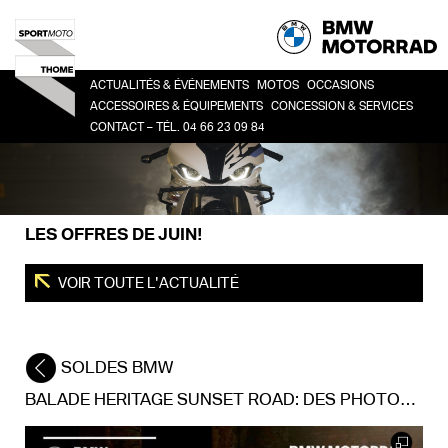
ACTUALITÉS & ÉVÉNEMENTS
MOTOS
OCCASIONS
ACCESSOIRES & ÉQUIPEMENTS
CONCESSION & SERVICES
CONTACT – TÉL. 04 66 23 09 84
HERITAGE
TOUTES
CO
ACCESSOIRES
LA CONCESSION
SPORT
BM
LIFESTYLE
HISTOIRE
ROADSTER
ÉQUIPEMENT DU PILOTE
DEMANDE DE RDV ATELIER
ADVENTURE
LES OFFRES DE JUIN!
FINANCEMENT
TOUR
URBAN MOBILITY
VOIR TOUTE L'ACTUALITÉ
SOLDES BMW
BALADE HERITAGE SUNSET ROAD: DES PHOTOS ET DES SOUVENIRS!