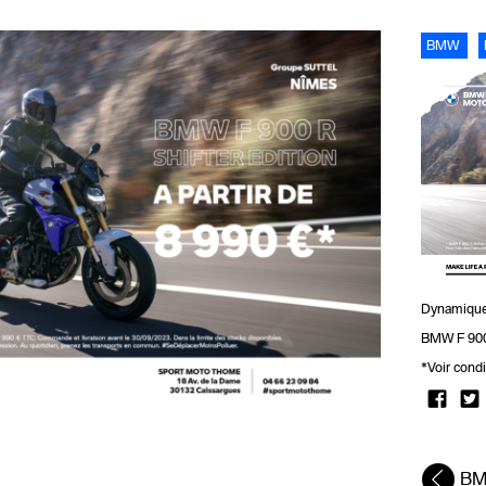
BMW
Dynamique,
BMW F 900 R
*Voir cond
BM