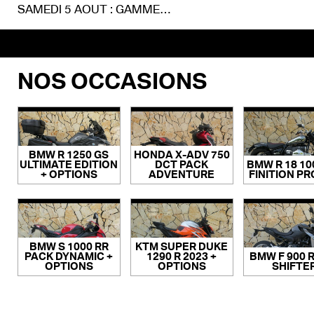
SAMEDI 5 AOUT : GAMME M A L’HONNEUR
NOS OCCASIONS
BMW R 1250 GS
HONDA X-ADV 750
ULTIMATE EDITION
DCT PACK
BMW R 18 10
+ OPTIONS
ADVENTURE
FINITION PR
BMW S 1000 RR
KTM SUPER DUKE
PACK DYNAMIC +
1290 R 2023 +
BMW F 900 R
OPTIONS
OPTIONS
SHIFTE