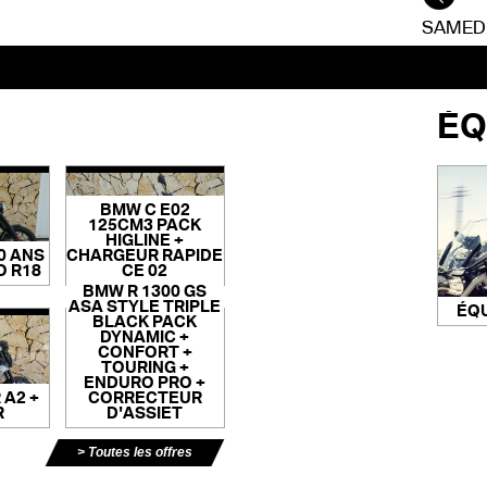
SAMEDI
ÉQ
BMW C E02
125CM3 PACK
HIGLINE +
0 ANS
CHARGEUR RAPIDE
O R18
CE 02
BMW R 1300 GS
ASA STYLE TRIPLE
ÉQ
BLACK PACK
DYNAMIC +
CONFORT +
TOURING +
ENDURO PRO +
 A2 +
CORRECTEUR
R
D'ASSIET
Toutes les offres