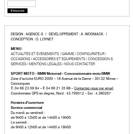
DESIGN :
AGENCE-S
DÉVELOPPEMENT :
A. WODNIACK
CONCEPTION :
O. LOYNET
MENU :
ACTUALITÉS ET ÉVÉNEMENTS
GAMME
CONFIGURATEUR
OCCASIONS
ACCESSOIRES ET ÉQUIPEMENTS
CONCESSION &
SERVICES
MENTIONS LÉGALES
NOUS CONTACTER
SPORT MOTO – BMW Motorrad – Concessionnaire moto BMW
Zone d’activité EURO 2000 – 18 Avenue de la Dame – 30132 Nîmes –
Caissargues
T.
04 66 23 09 84 –
F.
04 66 21 35 88 –
Contactez-nous par email
Coordonnées GPS en degrés, Nord : 43.799512 – Est : 4.380267
Horaires d’ouverture
Service commercial
Du mardi au vendredi :
de 9h00 à 12h00 et de 14h00 à 19h00
Le samedi :
de 9h00 à 12h00 et de 14h00 à 18h00