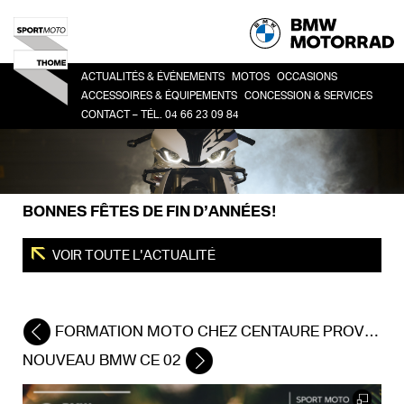
ACTUALITÉS & ÉVÉNEMENTS
MOTOS
OCCASIONS
ACCESSOIRES & ÉQUIPEMENTS
CONCESSION & SERVICES
CONTACT – TÉL. 04 66 23 09 84
HERITAGE
TOUTES
CO
ACCESSOIRES
LA CONCESSION
SPORT
BM
LIFESTYLE
HISTOIRE
ROADSTER
ÉQUIPEMENT DU PILOTE
DEMANDE DE RDV ATELIER
ADVENTURE
BONNES FÊTES DE FIN D’ANNÉES!
FINANCEMENT
TOUR
URBAN MOBILITY
VOIR TOUTE L'ACTUALITÉ
FORMATION MOTO CHEZ CENTAURE PROVENCE-MÉDITERRANÉE POUR LES ÉQUIPES BMW MOTORRAD
NOUVEAU BMW CE 02