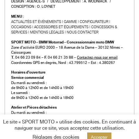
DESIGN :
AGENCE-S
DÉVELOPPEMENT :
A. WODNIACK
CONCEPTION :
O. LOYNET
MENU :
ACTUALITÉS ET ÉVÉNEMENTS
GAMME
CONFIGURATEUR
OCCASIONS
ACCESSOIRES ET ÉQUIPEMENTS
CONCESSION &
SERVICES
MENTIONS LÉGALES
NOUS CONTACTER
SPORT MOTO – BMW Motorrad – Concessionnaire moto BMW
Zone d’activité EURO 2000 – 18 Avenue de la Dame – 30132 Nîmes –
Caissargues
T.
04 66 23 09 84 –
F.
04 66 21 35 88 –
Contactez-nous par email
Coordonnées GPS en degrés, Nord : 43.799512 – Est : 4.380267
Horaires d’ouverture
Service commercial
Du mardi au vendredi :
de 9h00 à 12h00 et de 14h00 à 19h00
Le samedi :
de 9h00 à 12h00 et de 14h00 à 18h00
Atelier et Pièces détachées
Du mardi au vendredi :
de 9h00 à 12h00 et de 14h00 à 19h00
Le site « SPORT MOTO » utilise des cookies. En continuant à
Le samedi :
naviguer sur ce site, vous acceptez cette utilisation.
de 9h00 à 12h00 et de 14h00 à 18h00
Réglages des cookies
Accepter