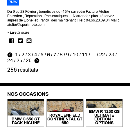
BMW
Du 9 au 28 Février , bénéficiez de -15% sur votre Facture Atelier
Entretien , Réparation , Pneumatiques … N’attendez plus , réservez
auprès de Lionel et Franck dès maintenant ! Tel : 04.66.23.09.84 Mail :
atelier@sportmoto.com
Lire la suite
1
/
2
/
3
/
4
/
5
/
6
/
7
/
8
/
9
/
10
/
11
/
…
/
22
/
23
/
24
/
25
/
26
256 résultats
NOS OCCASIONS
BMW R 1250 GS
ROYAL ENFIELD
ULTIMATE
BMW C 650 GT
CONTINENTAL GT
EDITION +
PACK HIGLINE
650
OPTIONS