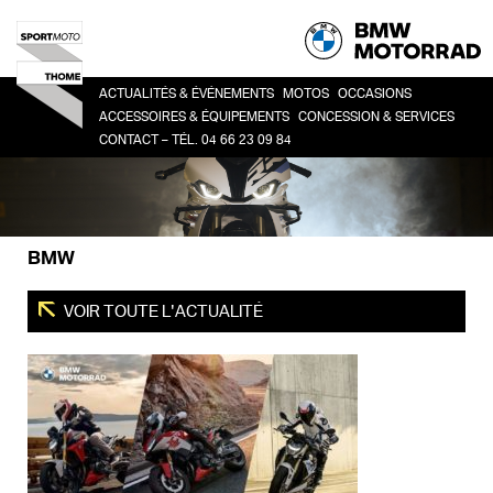
ACTUALITÉS & ÉVÉNEMENTS
MOTOS
OCCASIONS
ACCESSOIRES & ÉQUIPEMENTS
CONCESSION & SERVICES
CONTACT – TÉL. 04 66 23 09 84
HERITAGE
TOUTES
CO
ACCESSOIRES
LA CONCESSION
SPORT
BM
LIFESTYLE
HISTOIRE
ROADSTER
ÉQUIPEMENT DU PILOTE
DEMANDE DE RDV ATELIER
ADVENTURE
BMW
FINANCEMENT
TOUR
URBAN MOBILITY
VOIR TOUTE L'ACTUALITÉ