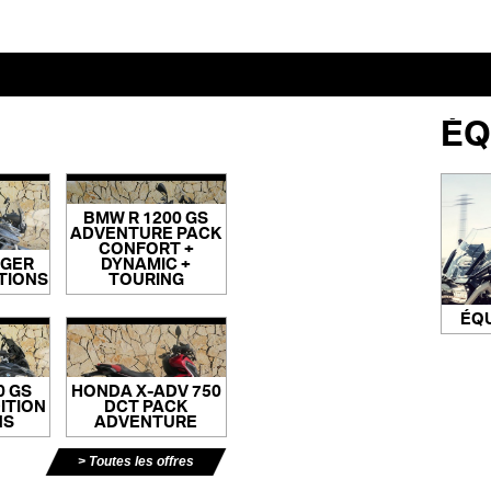
ÉQ
BMW R 1200 GS
ADVENTURE PACK
CONFORT +
IGER
DYNAMIC +
PTIONS
TOURING
ÉQ
0 GS
HONDA X-ADV 750
ITION
DCT PACK
NS
ADVENTURE
Toutes les offres