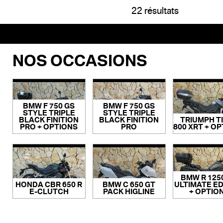
22 résultats
NOS OCCASIONS
BMW F 750 GS
BMW F 750 GS
STYLE TRIPLE
STYLE TRIPLE
BLACK FINITION
BLACK FINITION
TRIUMPH T
PRO + OPTIONS
PRO
800 XRT + O
BMW R 125
HONDA CBR 650 R
BMW C 650 GT
ULTIMATE ED
E-CLUTCH
PACK HIGLINE
+ OPTIO