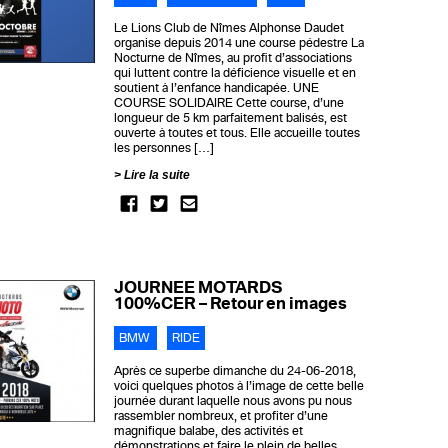
Le Lions Club de Nîmes Alphonse Daudet
organise depuis 2014 une course pédestre La
Nocturne de Nîmes, au proﬁt d’associations
qui luttent contre la déficience visuelle et en
soutient à l’enfance handicapée. UNE
COURSE SOLIDAIRE Cette course, d’une
longueur de 5 km parfaitement balisés, est
ouverte à toutes et tous. Elle accueille toutes
les personnes […]
Lire la suite
JOURNEE MOTARDS
100%CER – Retour en images
BMW
RIDE
Après ce superbe dimanche du 24-06-2018,
voici quelques photos à l’image de cette belle
journée durant laquelle nous avons pu nous
rassembler nombreux, et profiter d’une
magnifique balabe, des activités et
démonstrations et faire le plein de belles