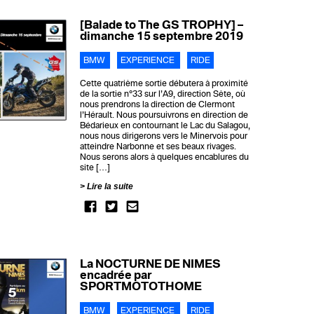
[Balade to The GS TROPHY] –
dimanche 15 septembre 2019
BMW
EXPERIENCE
RIDE
Cette quatrième sortie débutera à proximité
de la sortie n°33 sur l’A9, direction Sète, où
nous prendrons la direction de Clermont
l’Hérault. Nous poursuivrons en direction de
Bédarieux en contournant le Lac du Salagou,
nous nous dirigerons vers le Minervois pour
atteindre Narbonne et ses beaux rivages.
Nous serons alors à quelques encablures du
site […]
Lire la suite
La NOCTURNE DE NIMES
encadrée par
SPORTMOTOTHOME
BMW
EXPERIENCE
RIDE