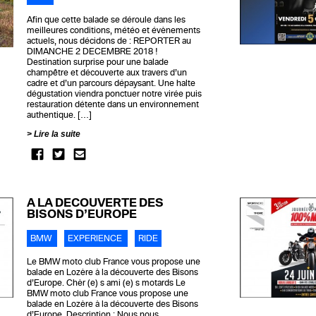
Afin que cette balade se déroule dans les
meilleures conditions, météo et évènements
actuels, nous décidons de : REPORTER au
DIMANCHE 2 DECEMBRE 2018 !
Destination surprise pour une balade
champêtre et découverte aux travers d’un
cadre et d’un parcours dépaysant. Une halte
dégustation viendra ponctuer notre virée puis
restauration détente dans un environnement
authentique. […]
Lire la suite
A LA DECOUVERTE DES
BISONS D’EUROPE
BMW
EXPERIENCE
RIDE
Le BMW moto club France vous propose une
balade en Lozère à la découverte des Bisons
d’Europe. Chèr (e) s ami (e) s motards Le
BMW moto club France vous propose une
balade en Lozère à la découverte des Bisons
d’Europe. Description : Nous nous