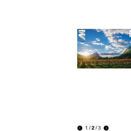
1
/
2
/
3