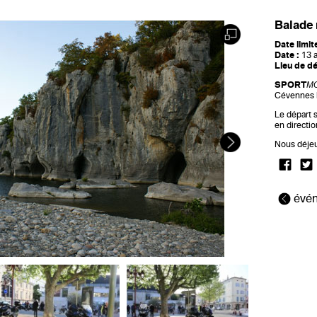
Balade 
Date limit
Date :
13 a
Lieu de dé
SPORT
M
Cévennes l
Le départ s
en directi
Nous déjeu
évén