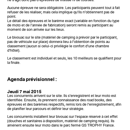
ne s’agit donc pas d’épreuves de vitesse ni de courses.
Aucune épreuve ne sera obligatoire. Les participants peuvent tout à fait
refuser de les réaliser, mais cela implique qu’ils n’obtiennent pas de
point.
Le détail des épreuves et le barème exact (variable en fonction du type
de moto et de l’année de fabrication) seront remis au participant au
moment de son arrivée sur les lieux.
Le bivouac sur le site (matériel de camping à prévoir par le participant,
pas de véhicule sur place) donnera lieu à l’obtention de points au
classement (aucun si celui-ci privilégie le confort d’une chambre
d’hôtel).
Le classement est individuel et seuls, les 10 meilleurs se qualifient pour
la finale.
Agenda prévisionnel :
Jeudi 7 mai 2015
Les concurrents arrivent sur le site. Ils s’enregistrent et leur moto est
identifiée. Ensuite, ils prennent connaissance des road books, des
épreuves et des barèmes respectifs, remis lors de l’enregistrement, afin
de planifier leur parcours et définir leur stratégie.
Les concurrents installent leur bivouac sur l’espace réservé à cet effet
(douches et sanitaires à disposition, matériel de camping requis). Ils
amènent ensuite leur moto dans le parc fermé GS TROPHY France.