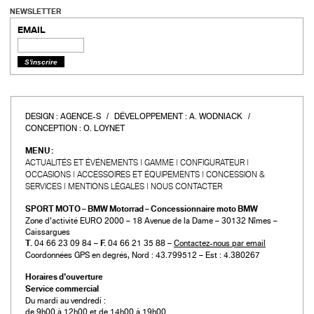
NEWSLETTER
EMAIL
DESIGN :
AGENCE-S
DÉVELOPPEMENT :
A. WODNIACK
CONCEPTION :
O. LOYNET
MENU :
ACTUALITÉS ET ÉVÉNEMENTS
GAMME
CONFIGURATEUR
OCCASIONS
ACCESSOIRES ET ÉQUIPEMENTS
CONCESSION &
SERVICES
MENTIONS LÉGALES
NOUS CONTACTER
SPORT MOTO – BMW Motorrad – Concessionnaire moto BMW
Zone d’activité EURO 2000 – 18 Avenue de la Dame – 30132 Nîmes –
Caissargues
T.
04 66 23 09 84 –
F.
04 66 21 35 88 –
Contactez-nous par email
Coordonnées GPS en degrés, Nord : 43.799512 – Est : 4.380267
Horaires d’ouverture
Service commercial
Du mardi au vendredi :
de 9h00 à 12h00 et de 14h00 à 19h00