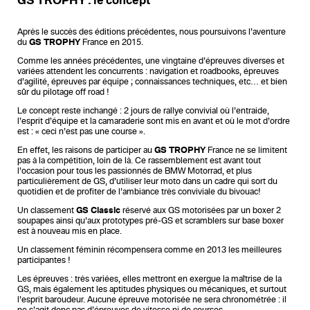
GS TROPHY : le concept
Après le succès des éditions précédentes, nous poursuivons l’aventure
du
GS TROPHY
France en 2015.
Comme les années précédentes, une vingtaine d’épreuves diverses et
variées attendent les concurrents : navigation et roadbooks, épreuves
d’agilité, épreuves par équipe ; connaissances techniques, etc… et bien
sûr du pilotage off road !
Le concept reste inchangé : 2 jours de rallye convivial où l’entraide,
l’esprit d’équipe et la camaraderie sont mis en avant et où le mot d’ordre
est : « ceci n’est pas une course ».
En effet, les raisons de participer au
GS TROPHY
France ne se limitent
pas à la compétition, loin de là. Ce rassemblement est avant tout
l’occasion pour tous les passionnés de BMW Motorrad, et plus
particulièrement de GS, d’utiliser leur moto dans un cadre qui sort du
quotidien et de profiter de l’ambiance très conviviale du bivouac!
Un classement
GS Classic
réservé aux GS motorisées par un boxer 2
soupapes ainsi qu’aux prototypes pré-GS et scramblers sur base boxer
est à nouveau mis en place.
Un classement féminin récompensera comme en 2013 les meilleures
participantes !
Les épreuves : très variées, elles mettront en exergue la maîtrise de la
GS, mais également les aptitudes physiques ou mécaniques, et surtout
l’esprit baroudeur. Aucune épreuve motorisée ne sera chronométrée : il