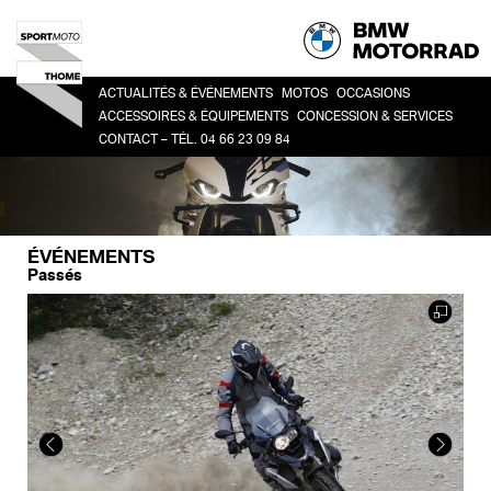
ACTUALITÉS & ÉVÉNEMENTS
MOTOS
OCCASIONS
ACCESSOIRES & ÉQUIPEMENTS
CONCESSION & SERVICES
CONTACT – TÉL. 04 66 23 09 84
HERITAGE
TOUTES
CO
ACCESSOIRES
LA CONCESSION
SPORT
BM
LIFESTYLE
HISTOIRE
ROADSTER
ÉQUIPEMENT DU PILOTE
DEMANDE DE RDV ATELIER
ADVENTURE
ÉVÉNEMENTS
FINANCEMENT
TOUR
Passés
URBAN MOBILITY