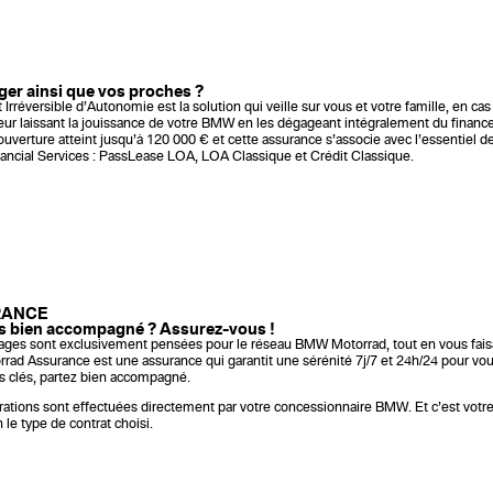
ger ainsi que vos proches ?
Irréversible d’Autonomie est la solution qui veille sur vous et votre famille, en cas
 leur laissant la jouissance de votre BMW en les dégageant intégralement du fina
uverture atteint jusqu’à 120 000 € et cette assurance s’associe avec l’essentiel d
ncial Services : PassLease LOA, LOA Classique et Crédit Classique.
RANCE
rs bien accompagné ? Assurez-vous !
ges sont exclusivement pensées pour le réseau BMW Motorrad, tout en vous faisa
orrad Assurance est une assurance qui garantit une sérénité 7j/7 et 24h/24 pour vo
s clés, partez bien accompagné.
parations sont effectuées directement par votre concessionnaire BMW. Et c’est votr
 le type de contrat choisi.