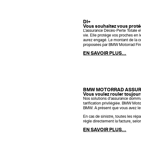
DI+
Vous souhaitez vous proté
L’assurance Décès-Perte Totale et 
vie. Elle protège vos proches en
aurez engagé. Le montant de la co
proposées par BMW Motorrad Fina
EN SAVOIR PLUS…
BMW MOTORRAD ASSU
Vous voulez rouler toujou
Nos solutions d’assurance domma
tarification privilégiée. BMW Mot
BMW. A présent que vous avez le
En cas de sinistre, toutes les ré
règle directement la facture, selon
EN SAVOIR PLUS…