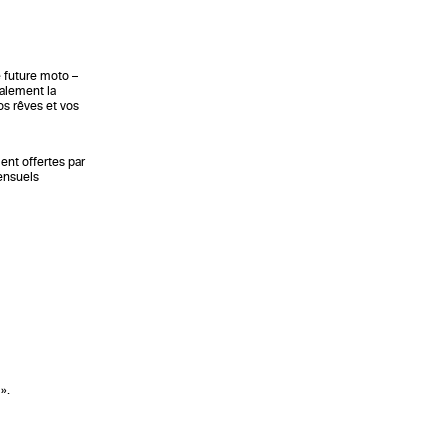
e future moto –
alement la
os rêves et vos
ent offertes par
mensuels
».