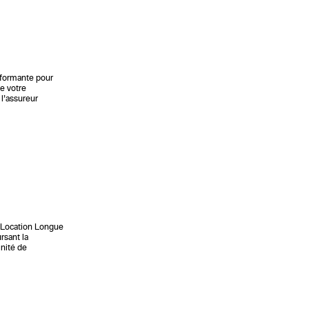
rformante pour
e votre
 l’assureur
n Location Longue
rsant la
mnité de