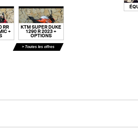
ÉQ
0 RR
KTM SUPER DUKE
IC +
1290 R 2023 +
S
OPTIONS
Toutes les offres