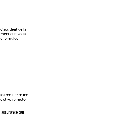
 d’accident de la
ncement que vous
es formules
nt profiter d’une
us et votre moto
e assurance qui