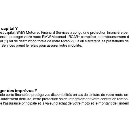
 capital ?
est capital, BMW Motorrad Financial Services a conçu une protection financière pe
tions et protéger votre moto BMW Motorrad. L’ICAR+ complète le remboursement d
(1) ou de destruction totale de votre Moto(2). Là où s’arrêtent les prestations de
Services prend le relais pour assurer votre mobilité.
ger des imprévus ?
ntie perte financière protège vos disponibilités en cas de sinistre de votre moto e
 totalement détruite, cette protection solde intégralement votre contrat en rembou
e l’assurance principale et la valeur d’achat de votre moto et le montant de l’inde