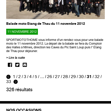
Balade moto Etang de Thau du 11 novembre 2012
11 NOVEMBRE 2012
SPORTMOTOTHOME vous informe d’un rendez-vous pour une balade
moto le 11 novembre 2012. La départ de la balade se fera du Comptoir
des Halles à Nîmes, direction les Caves du Pic Saint Loup puis l’ Étang
de Thau pour déjeuner.
Lire la suite
1
/
2
/
3
/
4
/
5
/
…
/
26
/
27
/
28
/
29
/
30
/
31
/
32
/
33
326 résultats
NOS OCCASIONS