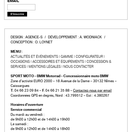
EMAIL
DESIGN :
AGENCE-S
DÉVELOPPEMENT :
A. WODNIACK
CONCEPTION :
O. LOYNET
MENU :
ACTUALITÉS ET ÉVÉNEMENTS
GAMME
CONFIGURATEUR
OCCASIONS
ACCESSOIRES ET ÉQUIPEMENTS
CONCESSION &
SERVICES
MENTIONS LÉGALES
NOUS CONTACTER
SPORT MOTO – BMW Motorrad – Concessionnaire moto BMW
Zone d’activité EURO 2000 – 18 Avenue de la Dame – 30132 Nîmes –
Caissargues
T.
04 66 23 09 84 –
F.
04 66 21 35 88 –
Contactez-nous par email
Coordonnées GPS en degrés, Nord : 43.799512 – Est : 4.380267
Horaires d’ouverture
Service commercial
Du mardi au vendredi :
de 9h00 à 12h00 et de 14h00 à 19h00
Le samedi :
de 9h00 à 12h00 et de 14h00 à 18h00