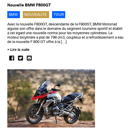
Nouvelle BMW F800GT
BMW
NOUVEAUTÉ
TOUR
Avec la nouvelle F800GT, descendante de la F800ST, BMW Motorrad
aiguise son offre dans le domaine du segment tourisme sportif et établit
à cet égard une nouvelle norme pour les moyennes cylindrées. Le
moteur bicylindre à plat de 798 cm3, coupleux et à refroidissement à eau
de la nouvelle F 800 GT offre à la […]
Lire la suite