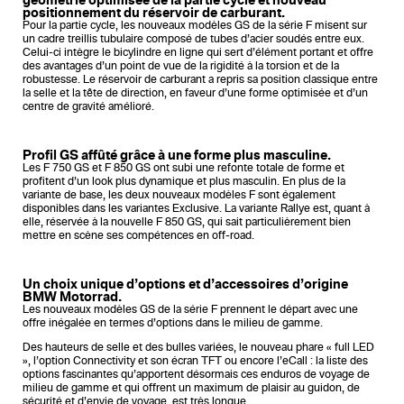
géométrie optimisée de la partie cycle et nouveau
positionnement du réservoir de carburant.
Pour la partie cycle, les nouveaux modèles GS de la série F misent sur
un cadre treillis tubulaire composé de tubes d’acier soudés entre eux.
Celui-ci intègre le bicylindre en ligne qui sert d’élément portant et offre
des avantages d’un point de vue de la rigidité à la torsion et de la
robustesse. Le réservoir de carburant a repris sa position classique entre
la selle et la tête de direction, en faveur d’une forme optimisée et d’un
centre de gravité amélioré.
Profil GS affûté grâce à une forme plus masculine.
Les F 750 GS et F 850 GS ont subi une refonte totale de forme et
profitent d’un look plus dynamique et plus masculin. En plus de la
variante de base, les deux nouveaux modèles F sont également
disponibles dans les variantes Exclusive. La variante Rallye est, quant à
elle, réservée à la nouvelle F 850 GS, qui sait particulièrement bien
mettre en scène ses compétences en off-road.
Un choix unique d’options et d’accessoires d’origine
BMW Motorrad.
Les nouveaux modèles GS de la série F prennent le départ avec une
offre inégalée en termes d’options dans le milieu de gamme.
Des hauteurs de selle et des bulles variées, le nouveau phare « full LED
», l’option Connectivity et son écran TFT ou encore l’eCall : la liste des
options fascinantes qu’apportent désormais ces enduros de voyage de
milieu de gamme et qui offrent un maximum de plaisir au guidon, de
sécurité et d’envie de voyage, est très longue.