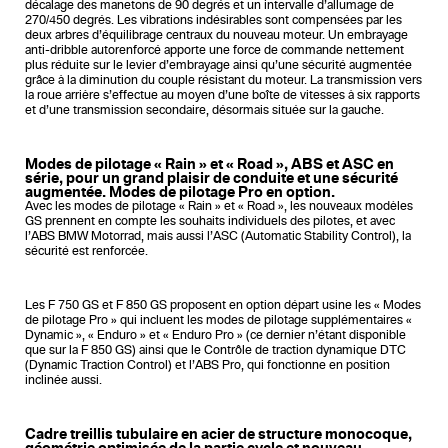
décalage des manetons de 90 degrés et un intervalle d’allumage de
270/450 degrés. Les vibrations indésirables sont compensées par les
deux arbres d’équilibrage centraux du nouveau moteur. Un embrayage
anti-dribble autorenforcé apporte une force de commande nettement
plus réduite sur le levier d’embrayage ainsi qu’une sécurité augmentée
grâce à la diminution du couple résistant du moteur. La transmission vers
la roue arrière s’effectue au moyen d’une boîte de vitesses à six rapports
et d’une transmission secondaire, désormais située sur la gauche.
Modes de pilotage « Rain » et « Road », ABS et ASC en
série, pour un grand plaisir de conduite et une sécurité
augmentée. Modes de pilotage Pro en option.
Avec les modes de pilotage « Rain » et « Road », les nouveaux modèles
GS prennent en compte les souhaits individuels des pilotes, et avec
l’ABS BMW Motorrad, mais aussi l’ASC (Automatic Stability Control), la
sécurité est renforcée.
Les F 750 GS et F 850 GS proposent en option départ usine les « Modes
de pilotage Pro » qui incluent les modes de pilotage supplémentaires «
Dynamic », « Enduro » et « Enduro Pro » (ce dernier n’étant disponible
que sur la F 850 GS) ainsi que le Contrôle de traction dynamique DTC
(Dynamic Traction Control) et l’ABS Pro, qui fonctionne en position
inclinée aussi.
Cadre treillis tubulaire en acier de structure monocoque,