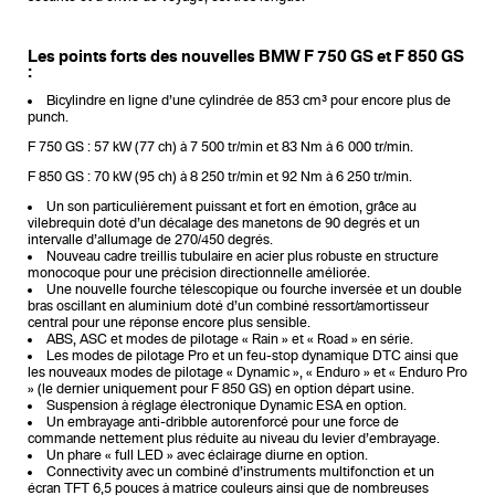
Les points forts des nouvelles BMW F 750 GS et F 850 GS
:
Bicylindre en ligne d’une cylindrée de 853 cm³ pour encore plus de
punch.
F 750 GS : 57 kW (77 ch) à 7 500 tr/min et 83 Nm à 6 000 tr/min.
F 850 GS : 70 kW (95 ch) à 8 250 tr/min et 92 Nm à 6 250 tr/min.
Un son particulièrement puissant et fort en émotion, grâce au
vilebrequin doté d’un décalage des manetons de 90 degrés et un
intervalle d’allumage de 270/450 degrés.
Nouveau cadre treillis tubulaire en acier plus robuste en structure
monocoque pour une précision directionnelle améliorée.
Une nouvelle fourche télescopique ou fourche inversée et un double
bras oscillant en aluminium doté d’un combiné ressort/amortisseur
central pour une réponse encore plus sensible.
ABS, ASC et modes de pilotage « Rain » et « Road » en série.
Les modes de pilotage Pro et un feu-stop dynamique DTC ainsi que
les nouveaux modes de pilotage « Dynamic », « Enduro » et « Enduro Pro
» (le dernier uniquement pour F 850 GS) en option départ usine.
Suspension à réglage électronique Dynamic ESA en option.
Un embrayage anti-dribble autorenforcé pour une force de
commande nettement plus réduite au niveau du levier d’embrayage.
Un phare « full LED » avec éclairage diurne en option.
Connectivity avec un combiné d’instruments multifonction et un
écran TFT 6,5 pouces à matrice couleurs ainsi que de nombreuses