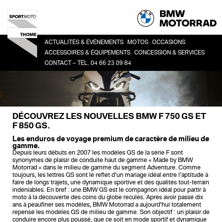
ACTUALITÉS & ÉVÉNEMENTS
MOTOS
OCCASIONS
ACCESSOIRES & ÉQUIPEMENTS
CONCESSION & SERVICES
CONTACT – TÉL. 04 66 23 09 84
HERITAGE
TOUTES
CO
ACCESSOIRES
LA CONCESSION
SPORT
BM
LIFESTYLE
HISTOIRE
ROADSTER
ÉQUIPEMENT DU PILOTE
DEMANDE DE RDV ATELIER
ADVENTURE
DÉCOUVREZ LES NOUVELLES BMW F 750 GS ET
FINANCEMENT
TOUR
F 850 GS.
URBAN MOBILITY
Les enduros de voyage premium de caractère de milieu de
gamme.
Depuis leurs débuts en 2007 les modèles GS de la série F sont
synonymes de plaisir de conduite haut de gamme « Made by BMW
Motorrad » dans le milieu de gamme du segment Adventure. Comme
toujours, les lettres GS sont le reflet d’un mariage idéal entre l’aptitude à
faire de longs trajets, une dynamique sportive et des qualités tout-terrain
indéniables. En bref : une BMW GS est le compagnon idéal pour partir à
moto à la découverte des coins du globe reculés. Après avoir passé dix
ans à peaufiner ses modèles, BMW Motorrad a aujourd’hui totalement
repensé les modèles GS de milieu de gamme. Son objectif : un plaisir de
conduire encore plus poussé, que ce soit en mode sportif et dynamique