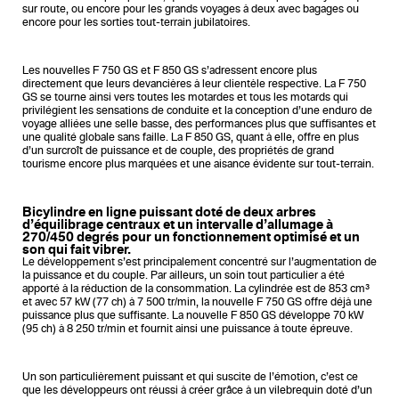
sur route, ou encore pour les grands voyages à deux avec bagages ou
encore pour les sorties tout-terrain jubilatoires.
Les nouvelles F 750 GS et F 850 GS s’adressent encore plus
directement que leurs devancières à leur clientèle respective. La F 750
GS se tourne ainsi vers toutes les motardes et tous les motards qui
privilégient les sensations de conduite et la conception d’une enduro de
voyage alliées une selle basse, des performances plus que suffisantes et
une qualité globale sans faille. La F 850 GS, quant à elle, offre en plus
d’un surcroît de puissance et de couple, des propriétés de grand
tourisme encore plus marquées et une aisance évidente sur tout-terrain.
Bicylindre en ligne puissant doté de deux arbres
d’équilibrage centraux et un intervalle d’allumage à
270/450 degrés pour un fonctionnement optimisé et un
son qui fait vibrer.
Le développement s’est principalement concentré sur l’augmentation de
la puissance et du couple. Par ailleurs, un soin tout particulier a été
apporté à la réduction de la consommation. La cylindrée est de 853 cm³
et avec 57 kW (77 ch) à 7 500 tr/min, la nouvelle F 750 GS offre déjà une
puissance plus que suffisante. La nouvelle F 850 GS développe 70 kW
(95 ch) à 8 250 tr/min et fournit ainsi une puissance à toute épreuve.
Un son particulièrement puissant et qui suscite de l’émotion, c’est ce
que les développeurs ont réussi à créer grâce à un vilebrequin doté d’un