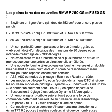
Les points forts des nouvelles BMW F 750 GS et F 850 GS
:
Bicylindre en ligne d’une cylindrée de 853 cm³ pour encore plus de
punch.
F 750 GS : 57 kW (77 ch) à 7 500 tr/min et 83 Nm à 6 000 tr/min.
F 850 GS : 70 kW (95 ch) à 8 250 tr/min et 92 Nm à 6 250 tr/min.
Un son particulièrement puissant et fort en émotion, grâce au
vilebrequin doté d’un décalage des manetons de 90 degrés et un
intervalle d’allumage de 270/450 degrés.
Nouveau cadre treillis tubulaire en acier plus robuste en structure
monocoque pour une précision directionnelle améliorée.
Une nouvelle fourche télescopique ou fourche inversée et un double
bras oscillant en aluminium doté d’un combiné ressort/amortisseur
central pour une réponse encore plus sensible.
ABS, ASC et modes de pilotage « Rain » et « Road » en série.
Les modes de pilotage Pro et un feu-stop dynamique DTC ainsi que
les nouveaux modes de pilotage « Dynamic », « Enduro » et « Enduro Pro
» (le dernier uniquement pour F 850 GS) en option départ usine.
Suspension à réglage électronique Dynamic ESA en option.
Un embrayage anti-dribble autorenforcé pour une force de
commande nettement plus réduite au niveau du levier d’embrayage.
Un phare « full LED » avec éclairage diurne en option.
Connectivity avec un combiné d’instruments multifonction et un
écran TFT 6,5 pouces à matrice couleurs ainsi que de nombreuses