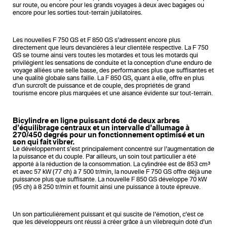
sur route, ou encore pour les grands voyages à deux avec bagages ou
encore pour les sorties tout-terrain jubilatoires.
Les nouvelles F 750 GS et F 850 GS s’adressent encore plus
directement que leurs devancières à leur clientèle respective. La F 750
GS se tourne ainsi vers toutes les motardes et tous les motards qui
privilégient les sensations de conduite et la conception d’une enduro de
voyage alliées une selle basse, des performances plus que suffisantes et
une qualité globale sans faille. La F 850 GS, quant à elle, offre en plus
d’un surcroît de puissance et de couple, des propriétés de grand
tourisme encore plus marquées et une aisance évidente sur tout-terrain.
Bicylindre en ligne puissant doté de deux arbres
d’équilibrage centraux et un intervalle d’allumage à
270/450 degrés pour un fonctionnement optimisé et un
son qui fait vibrer.
Le développement s’est principalement concentré sur l’augmentation de
la puissance et du couple. Par ailleurs, un soin tout particulier a été
apporté à la réduction de la consommation. La cylindrée est de 853 cm³
et avec 57 kW (77 ch) à 7 500 tr/min, la nouvelle F 750 GS offre déjà une
puissance plus que suffisante. La nouvelle F 850 GS développe 70 kW
(95 ch) à 8 250 tr/min et fournit ainsi une puissance à toute épreuve.
Un son particulièrement puissant et qui suscite de l’émotion, c’est ce
que les développeurs ont réussi à créer grâce à un vilebrequin doté d’un