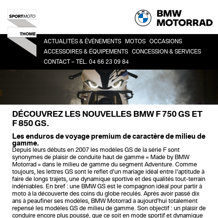
ACTUALITÉS & ÉVÉNEMENTS
MOTOS
OCCASIONS
ACCESSOIRES & ÉQUIPEMENTS
CONCESSION & SERVICES
CONTACT – TÉL. 04 66 23 09 84
HERITAGE
TOUTES
CO
ACCESSOIRES
LA CONCESSION
SPORT
BM
LIFESTYLE
HISTOIRE
ROADSTER
ÉQUIPEMENT DU PILOTE
DEMANDE DE RDV ATELIER
ADVENTURE
DÉCOUVREZ LES NOUVELLES BMW F 750 GS ET
FINANCEMENT
TOUR
F 850 GS.
URBAN MOBILITY
Les enduros de voyage premium de caractère de milieu de
gamme.
Depuis leurs débuts en 2007 les modèles GS de la série F sont
synonymes de plaisir de conduite haut de gamme « Made by BMW
Motorrad » dans le milieu de gamme du segment Adventure. Comme
toujours, les lettres GS sont le reflet d’un mariage idéal entre l’aptitude à
faire de longs trajets, une dynamique sportive et des qualités tout-terrain
indéniables. En bref : une BMW GS est le compagnon idéal pour partir à
moto à la découverte des coins du globe reculés. Après avoir passé dix
ans à peaufiner ses modèles, BMW Motorrad a aujourd’hui totalement
repensé les modèles GS de milieu de gamme. Son objectif : un plaisir de
conduire encore plus poussé, que ce soit en mode sportif et dynamique