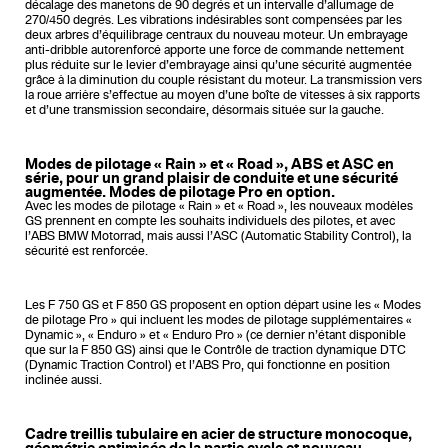
décalage des manetons de 90 degrés et un intervalle d’allumage de
270/450 degrés. Les vibrations indésirables sont compensées par les
deux arbres d’équilibrage centraux du nouveau moteur. Un embrayage
anti-dribble autorenforcé apporte une force de commande nettement
plus réduite sur le levier d’embrayage ainsi qu’une sécurité augmentée
grâce à la diminution du couple résistant du moteur. La transmission vers
la roue arrière s’effectue au moyen d’une boîte de vitesses à six rapports
et d’une transmission secondaire, désormais située sur la gauche.
Modes de pilotage « Rain » et « Road », ABS et ASC en
série, pour un grand plaisir de conduite et une sécurité
augmentée. Modes de pilotage Pro en option.
Avec les modes de pilotage « Rain » et « Road », les nouveaux modèles
GS prennent en compte les souhaits individuels des pilotes, et avec
l’ABS BMW Motorrad, mais aussi l’ASC (Automatic Stability Control), la
sécurité est renforcée.
Les F 750 GS et F 850 GS proposent en option départ usine les « Modes
de pilotage Pro » qui incluent les modes de pilotage supplémentaires «
Dynamic », « Enduro » et « Enduro Pro » (ce dernier n’étant disponible
que sur la F 850 GS) ainsi que le Contrôle de traction dynamique DTC
(Dynamic Traction Control) et l’ABS Pro, qui fonctionne en position
inclinée aussi.
Cadre treillis tubulaire en acier de structure monocoque,