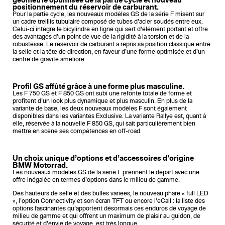
géométrie optimisée de la partie cycle et nouveau
positionnement du réservoir de carburant.
Pour la partie cycle, les nouveaux modèles GS de la série F misent sur
un cadre treillis tubulaire composé de tubes d’acier soudés entre eux.
Celui-ci intègre le bicylindre en ligne qui sert d’élément portant et offre
des avantages d’un point de vue de la rigidité à la torsion et de la
robustesse. Le réservoir de carburant a repris sa position classique entre
la selle et la tête de direction, en faveur d’une forme optimisée et d’un
centre de gravité amélioré.
Profil GS affûté grâce à une forme plus masculine.
Les F 750 GS et F 850 GS ont subi une refonte totale de forme et
profitent d’un look plus dynamique et plus masculin. En plus de la
variante de base, les deux nouveaux modèles F sont également
disponibles dans les variantes Exclusive. La variante Rallye est, quant à
elle, réservée à la nouvelle F 850 GS, qui sait particulièrement bien
mettre en scène ses compétences en off-road.
Un choix unique d’options et d’accessoires d’origine
BMW Motorrad.
Les nouveaux modèles GS de la série F prennent le départ avec une
offre inégalée en termes d’options dans le milieu de gamme.
Des hauteurs de selle et des bulles variées, le nouveau phare « full LED
», l’option Connectivity et son écran TFT ou encore l’eCall : la liste des
options fascinantes qu’apportent désormais ces enduros de voyage de
milieu de gamme et qui offrent un maximum de plaisir au guidon, de
sécurité et d’envie de voyage, est très longue.