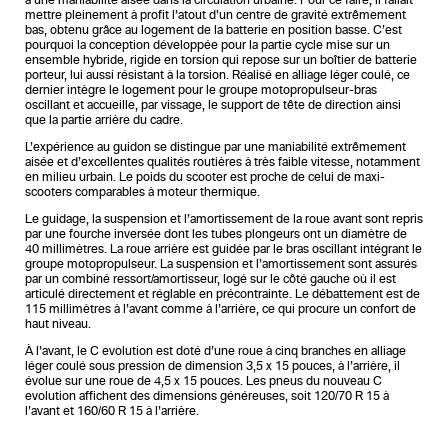
mettre pleinement à profit l’atout d’un centre de gravité extrêmement
bas, obtenu grâce au logement de la batterie en position basse. C’est
pourquoi la conception développée pour la partie cycle mise sur un
ensemble hybride, rigide en torsion qui repose sur un boîtier de batterie
porteur, lui aussi résistant à la torsion. Réalisé en alliage léger coulé, ce
dernier intègre le logement pour le groupe motopropulseur-bras
oscillant et accueille, par vissage, le support de tête de direction ainsi
que la partie arrière du cadre.
L’expérience au guidon se distingue par une maniabilité extrêmement
aisée et d’excellentes qualités routières à très faible vitesse, notamment
en milieu urbain. Le poids du scooter est proche de celui de maxi-
scooters comparables à moteur thermique.
Le guidage, la suspension et l’amortissement de la roue avant sont repris
par une fourche inversée dont les tubes plongeurs ont un diamètre de
40 millimètres. La roue arrière est guidée par le bras oscillant intégrant le
groupe motopropulseur. La suspension et l’amortissement sont assurés
par un combiné ressort/amortisseur, logé sur le côté gauche où il est
articulé directement et réglable en précontrainte. Le débattement est de
115 millimètres à l’avant comme à l’arrière, ce qui procure un confort de
haut niveau.
À l’avant, le C evolution est doté d’une roue à cinq branches en alliage
léger coulé sous pression de dimension 3,5 x 15 pouces, à l’arrière, il
évolue sur une roue de 4,5 x 15 pouces. Les pneus du nouveau C
evolution affichent des dimensions généreuses, soit 120/70 R 15 à
l’avant et 160/60 R 15 à l’arrière.