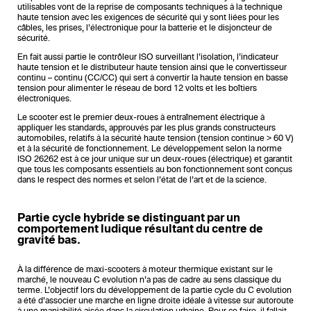
utilisables vont de la reprise de composants techniques à la technique
haute tension avec les exigences de sécurité qui y sont liées pour les
câbles, les prises, l’électronique pour la batterie et le disjoncteur de
sécurité.
En fait aussi partie le contrôleur ISO surveillant l’isolation, l’indicateur
haute tension et le distributeur haute tension ainsi que le convertisseur
continu – continu (CC/CC) qui sert à convertir la haute tension en basse
tension pour alimenter le réseau de bord 12 volts et les boîtiers
électroniques.
Le scooter est le premier deux-roues à entraînement électrique à
appliquer les standards, approuvés par les plus grands constructeurs
automobiles, relatifs à la sécurité haute tension (tension continue > 60 V)
et à la sécurité de fonctionnement. Le développement selon la norme
ISO 26262 est à ce jour unique sur un deux-roues (électrique) et garantit
que tous les composants essentiels au bon fonctionnement sont conçus
dans le respect des normes et selon l’état de l’art et de la science.
Partie cycle hybride se distinguant par un
comportement ludique résultant du centre de
gravité bas.
À la différence de maxi-scooters à moteur thermique existant sur le
marché, le nouveau C evolution n’a pas de cadre au sens classique du
terme. L’objectif lors du développement de la partie cycle du C evolution
a été d’associer une marche en ligne droite idéale à vitesse sur autoroute
à une maniabilité aisée dans la circulation urbaine. Pour ce faire, il fallait