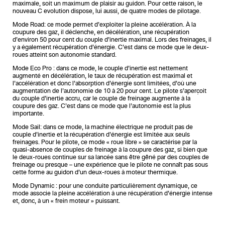
maximale, soit un maximum de plaisir au guidon. Pour cette raison, le
nouveau C evolution dispose, lui aussi, de quatre modes de pilotage.
Mode Road: ce mode permet d’exploiter la pleine accélération. À la
coupure des gaz, il déclenche, en décélération, une récupération
d’environ 50 pour cent du couple d’inertie maximal. Lors des freinages, il
y a également récupération d’énergie. C’est dans ce mode que le deux-
roues atteint son autonomie standard.
Mode Eco Pro : dans ce mode, le couple d’inertie est nettement
augmenté en décélération, le taux de récupération est maximal et
l’accélération et donc l’absorption d’énergie sont limitées, d’où une
augmentation de l’autonomie de 10 à 20 pour cent. Le pilote s’aperçoit
du couple d’inertie accru, car le couple de freinage augmente à la
coupure des gaz. C’est dans ce mode que l’autonomie est la plus
importante.
Mode Sail: dans ce mode, la machine électrique ne produit pas de
couple d’inertie et la récupération d’énergie est limitée aux seuls
freinages. Pour le pilote, ce mode « roue libre » se caractérise par la
quasi-absence de couples de freinage à la coupure des gaz, si bien que
le deux-roues continue sur sa lancée sans être gêné par des couples de
freinage ou presque – une expérience que le pilote ne connaît pas sous
cette forme au guidon d’un deux-roues à moteur thermique.
Mode Dynamic : pour une conduite particulièrement dynamique, ce
mode associe la pleine accélération à une récupération d’énergie intense
et, donc, à un « frein moteur » puissant.