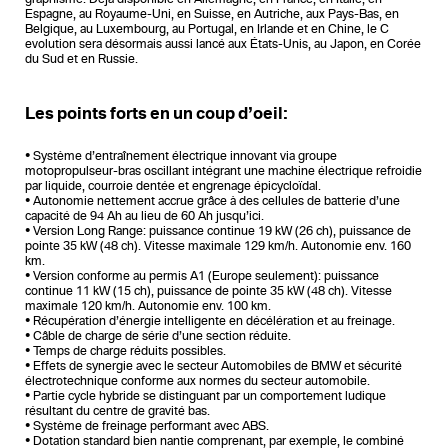
Espagne, au Royaume-Uni, en Suisse, en Autriche, aux Pays-Bas, en
Belgique, au Luxembourg, au Portugal, en Irlande et en Chine, le C
evolution sera désormais aussi lancé aux États-Unis, au Japon, en Corée
du Sud et en Russie.
Les points forts en un coup d’oeil:
• Système d’entraînement électrique innovant via groupe
motopropulseur-bras oscillant intégrant une machine électrique refroidie
par liquide, courroie dentée et engrenage épicycloïdal.
• Autonomie nettement accrue grâce à des cellules de batterie d’une
capacité de 94 Ah au lieu de 60 Ah jusqu’ici.
• Version Long Range: puissance continue 19 kW (26 ch), puissance de
pointe 35 kW (48 ch). Vitesse maximale 129 km/h. Autonomie env. 160
km.
• Version conforme au permis A1 (Europe seulement): puissance
continue 11 kW (15 ch), puissance de pointe 35 kW (48 ch). Vitesse
maximale 120 km/h. Autonomie env. 100 km.
• Récupération d’énergie intelligente en décélération et au freinage.
• Câble de charge de série d’une section réduite.
• Temps de charge réduits possibles.
• Effets de synergie avec le secteur Automobiles de BMW et sécurité
électrotechnique conforme aux normes du secteur automobile.
• Partie cycle hybride se distinguant par un comportement ludique
résultant du centre de gravité bas.
• Système de freinage performant avec ABS.
• Dotation standard bien nantie comprenant, par exemple, le combiné