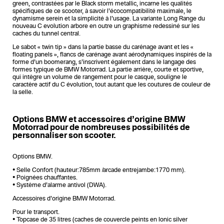
green, contrastées par le Black storm metallic, incarne les qualités
spécifiques de ce scooter, à savoir l’écocompatibilité maximale, le
dynamisme serein et la simplicité à l’usage. La variante Long Range du
nouveau C evolution arbore en outre un graphisme redessiné sur les
caches du tunnel central.
Le sabot « twin tip » dans la partie basse du carénage avant et les «
floating panels », flancs de carénage avant aérodynamiques inspirés de la
forme d’un boomerang, s’inscrivent également dans le langage des
formes typique de BMW Motorrad. La partie arrière, courte et sportive,
qui intègre un volume de rangement pour le casque, souligne le
caractère actif du C évolution, tout autant que les coutures de couleur de
la selle.
Options BMW et accessoires d’origine BMW
Motorrad pour de nombreuses possibilités de
personnaliser son scooter.
Options BMW.
• Selle Confort (hauteur:785mm /arcade entrejambe:1770 mm).
• Poignées chauffantes.
• Système d’alarme antivol (DWA).
Accessoires d’origine BMW Motorrad.
Pour le transport.
• Topcase de 35 litres (caches de couvercle peints en Ionic silver