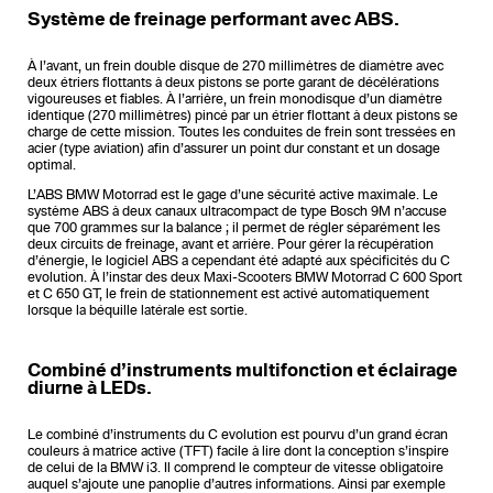
Système de freinage performant avec ABS.
À l’avant, un frein double disque de 270 millimètres de diamètre avec
deux étriers flottants à deux pistons se porte garant de décélérations
vigoureuses et fiables. À l’arrière, un frein monodisque d’un diamètre
identique (270 millimètres) pincé par un étrier flottant à deux pistons se
charge de cette mission. Toutes les conduites de frein sont tressées en
acier (type aviation) afin d’assurer un point dur constant et un dosage
optimal.
L’ABS BMW Motorrad est le gage d’une sécurité active maximale. Le
système ABS à deux canaux ultracompact de type Bosch 9M n’accuse
que 700 grammes sur la balance ; il permet de régler séparément les
deux circuits de freinage, avant et arrière. Pour gérer la récupération
d’énergie, le logiciel ABS a cependant été adapté aux spécificités du C
evolution. À l’instar des deux Maxi-Scooters BMW Motorrad C 600 Sport
et C 650 GT, le frein de stationnement est activé automatiquement
lorsque la béquille latérale est sortie.
Combiné d’instruments multifonction et éclairage
diurne à LEDs.
Le combiné d’instruments du C evolution est pourvu d’un grand écran
couleurs à matrice active (TFT) facile à lire dont la conception s’inspire
de celui de la BMW i3. Il comprend le compteur de vitesse obligatoire
auquel s’ajoute une panoplie d’autres informations. Ainsi par exemple