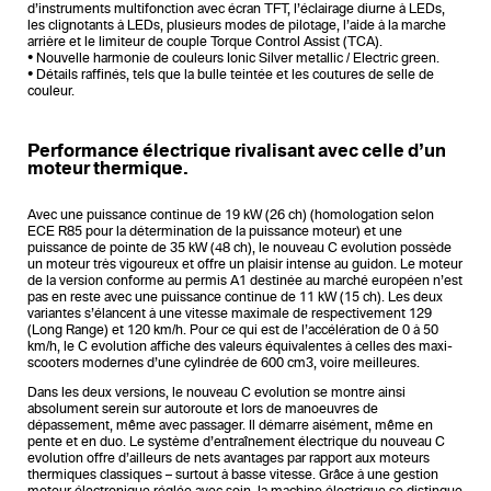
d’instruments multifonction avec écran TFT, l’éclairage diurne à LEDs,
les clignotants à LEDs, plusieurs modes de pilotage, l’aide à la marche
arrière et le limiteur de couple Torque Control Assist (TCA).
• Nouvelle harmonie de couleurs Ionic Silver metallic / Electric green.
• Détails raffinés, tels que la bulle teintée et les coutures de selle de
couleur.
Performance électrique rivalisant avec celle d’un
moteur thermique.
Avec une puissance continue de 19 kW (26 ch) (homologation selon
ECE R85 pour la détermination de la puissance moteur) et une
puissance de pointe de 35 kW (48 ch), le nouveau C evolution possède
un moteur très vigoureux et offre un plaisir intense au guidon. Le moteur
de la version conforme au permis A1 destinée au marché européen n’est
pas en reste avec une puissance continue de 11 kW (15 ch). Les deux
variantes s’élancent à une vitesse maximale de respectivement 129
(Long Range) et 120 km/h. Pour ce qui est de l’accélération de 0 à 50
km/h, le C evolution affiche des valeurs équivalentes à celles des maxi-
scooters modernes d’une cylindrée de 600 cm3, voire meilleures.
Dans les deux versions, le nouveau C evolution se montre ainsi
absolument serein sur autoroute et lors de manoeuvres de
dépassement, même avec passager. Il démarre aisément, même en
pente et en duo. Le système d’entraînement électrique du nouveau C
evolution offre d’ailleurs de nets avantages par rapport aux moteurs
thermiques classiques – surtout à basse vitesse. Grâce à une gestion
moteur électronique réglée avec soin, la machine électrique se distingue