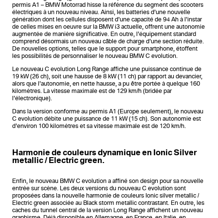
permis A1 – BMW Motorrad hisse la référence du segment des scooters
électriques à un nouveau niveau. Ainsi, les batteries d’une nouvelle
génération dont les cellules disposent d’une capacité de 94 Ah à l’instar
de celles mises en oeuvre sur la BMW i3 actuelle, offrent une autonomie
augmentée de manière significative. En outre, l’équipement standard
comprend désormais un nouveau câble de charge d’une section réduite.
De nouvelles options, telles que le support pour smartphone, étoffent
les possibilités de personnaliser le nouveau BMW C evolution.
Le nouveau C evolution Long Range affiche une puissance continue de
19 kW (26 ch), soit une hausse de 8 kW (11 ch) par rapport au devancier,
alors que l’autonomie, en nette hausse, a pu être portée à quelque 160
kilomètres. La vitesse maximale est de 129 km/h (bridée par
l’électronique).
Dans la version conforme au permis A1 (Europe seulement), le nouveau
C evolution débite une puissance de 11 kW (15 ch). Son autonomie est
d’environ 100 kilomètres et sa vitesse maximale est de 120 km/h.
Harmonie de couleurs dynamique en Ionic Silver
metallic / Electric green.
Enfin, le nouveau BMW C evolution a affiné son design pour sa nouvelle
entrée sur scène. Les deux versions du nouveau C evolution sont
proposées dans la nouvelle harmonie de couleurs Ionic silver metallic /
Electric green associée au Black storm metallic contrastant. En outre, les
caches du tunnel central de la version Long Range affichent un nouveau
graphisme. Déjà disponible en Allemagne, en France, en Italie, en