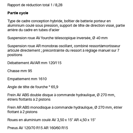
Rapport de réduction total 1 / 8,28
Partie cycle
Type de cadre conception hybride, boîtier de batterie porteur en
aluminium coulé sous pression, support de tête de direction vissé, partie
arrière du cadre en tubes d’acier
Suspension roue AV fourche télescopique inversée, Ø 40 mm
Suspension roue AR monobras oscillant, combiné ressort/amortisseur
articulé directement ; précontrainte du ressort à réglage manuel sur 7
positions
Débattement AV/AR mm 120/115
Chasse mm 95
Empattement mm 1610
Angle de tête de fourche ° 65,9
Frein AV ABS double disque à commande hydraulique, Ø 270 mm,
étriers flottants à 2 pistons
Frein AR ABS monodisque à commande hydraulique, Ø 270 mm, étrier
flottant à 2 pistons
Roues en aluminium coulé AV 3,50 x 15″ AR 4,50 x 15″
Pneus AV 120/70 R15 AR 160/60 R15