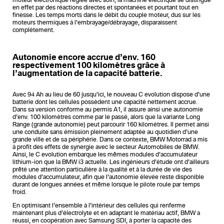
en effet par des réactions directes et spontanées et pourtant tout en
finesse. Les temps morts dans le débit du couple moteur, dus sur les
moteurs thermiques à l’embrayage/débrayage, disparaissent
complètement.
Autonomie encore accrue d’env. 160
respectivement 100 kilomètres grâce à
l’augmentation de la capacité batterie.
Avec 94 Ah au lieu de 60 jusqu’ici, le nouveau C evolution dispose d’une
batterie dont les cellules possèdent une capacité nettement accrue.
Dans sa version conforme au permis A1, il assure ainsi une autonomie
d’env. 100 kilomètres comme par le passé, alors que la variante Long
Range (grande autonomie) peut parcourir 160 kilomètres. Il permet ainsi
une conduite sans émission pleinement adaptée au quotidien d’une
grande ville et de sa périphérie. Dans ce contexte, BMW Motorrad a mis
à profit des effets de synergie avec le secteur Automobiles de BMW.
Ainsi, le C evolution embarque les mêmes modules d’accumulateur
lithium-ion que la BMW i3 actuelle. Les ingénieurs d’étude ont d’ailleurs
prêté une attention particulière à la qualité et à la durée de vie des
modules d’accumulateur, afin que l’autonomie élevée reste disponible
durant de longues années et même lorsque le pilote roule par temps
froid.
En optimisant l’ensemble à l’intérieur des cellules qui renferme
maintenant plus d’électrolyte et en adaptant le matériau actif, BMW a
réussi, en coopération avec Samsung SDI, à porter la capacité des