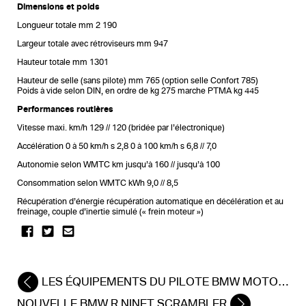
Dimensions et poids
Longueur totale mm 2 190
Largeur totale avec rétroviseurs mm 947
Hauteur totale mm 1301
Hauteur de selle (sans pilote) mm 765 (option selle Confort 785)
Poids à vide selon DIN, en ordre de kg 275 marche PTMA kg 445
Performances routières
Vitesse maxi. km/h 129 // 120 (bridée par l’électronique)
Accélération 0 à 50 km/h s 2,8 0 à 100 km/h s 6,8 // 7,0
Autonomie selon WMTC km jusqu’à 160 // jusqu’à 100
Consommation selon WMTC kWh 9,0 // 8,5
Récupération d’énergie récupération automatique en décélération et au
freinage, couple d’inertie simulé (« frein moteur »)
LES ÉQUIPEMENTS DU PILOTE BMW MOTORRAD 2017
NOUVELLE BMW R NINET SCRAMBLER