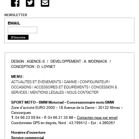
NEWSLETTER
EMAIL
DESIGN :
AGENCE-S
DÉVELOPPEMENT :
A. WODNIACK
CONCEPTION :
O. LOYNET
MENU :
ACTUALITÉS ET ÉVÉNEMENTS
GAMME
CONFIGURATEUR
OCCASIONS
ACCESSOIRES ET ÉQUIPEMENTS
CONCESSION &
SERVICES
MENTIONS LÉGALES
NOUS CONTACTER
SPORT MOTO – BMW Motorrad – Concessionnaire moto BMW
Zone d’activité EURO 2000 – 18 Avenue de la Dame – 30132 Nîmes –
Caissargues
T.
04 66 23 09 84 –
F.
04 66 21 35 88 –
Contactez-nous par email
Coordonnées GPS en degrés, Nord : 43.799512 – Est : 4.380267
Horaires d’ouverture
Service commercial