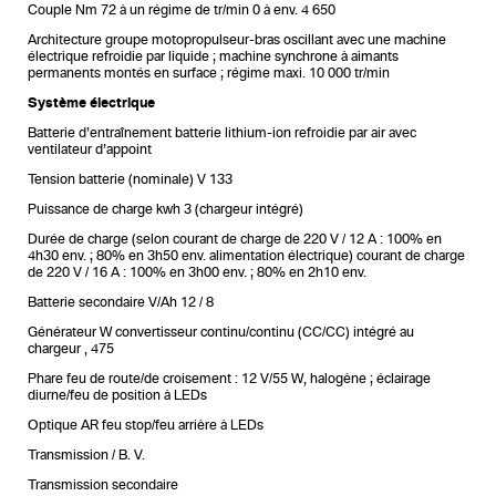
Couple Nm 72 à un régime de tr/min 0 à env. 4 650
Architecture groupe motopropulseur-bras oscillant avec une machine
électrique refroidie par liquide ; machine synchrone à aimants
permanents montés en surface ; régime maxi. 10 000 tr/min
Système électrique
Batterie d’entraînement batterie lithium-ion refroidie par air avec
ventilateur d’appoint
Tension batterie (nominale) V 133
Puissance de charge kwh 3 (chargeur intégré)
Durée de charge (selon courant de charge de 220 V / 12 A : 100% en
4h30 env. ; 80% en 3h50 env. alimentation électrique) courant de charge
de 220 V / 16 A : 100% en 3h00 env. ; 80% en 2h10 env.
Batterie secondaire V/Ah 12 / 8
Générateur W convertisseur continu/continu (CC/CC) intégré au
chargeur , 475
Phare feu de route/de croisement : 12 V/55 W, halogène ; éclairage
diurne/feu de position à LEDs
Optique AR feu stop/feu arrière à LEDs
Transmission / B. V.
Transmission secondaire