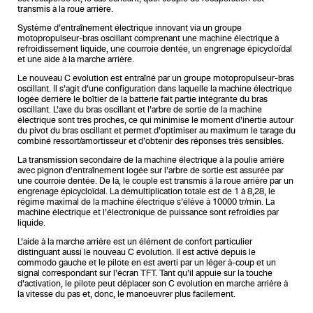
transmis à la roue arrière.
Système d’entraînement électrique innovant via un groupe
motopropulseur-bras oscillant comprenant une machine électrique à
refroidissement liquide, une courroie dentée, un engrenage épicycloïdal
et une aide à la marche arrière.
Le nouveau C evolution est entraîné par un groupe motopropulseur-bras
oscillant. Il s’agit d’une configuration dans laquelle la machine électrique
logée derrière le boîtier de la batterie fait partie intégrante du bras
oscillant. L’axe du bras oscillant et l’arbre de sortie de la machine
électrique sont très proches, ce qui minimise le moment d’inertie autour
du pivot du bras oscillant et permet d’optimiser au maximum le tarage du
combiné ressort/amortisseur et d’obtenir des réponses très sensibles.
La transmission secondaire de la machine électrique à la poulie arrière
avec pignon d’entraînement logée sur l’arbre de sortie est assurée par
une courroie dentée. De là, le couple est transmis à la roue arrière par un
engrenage épicycloïdal. La démultiplication totale est de 1 à 8,28, le
régime maximal de la machine électrique s’élève à 10000 tr/min. La
machine électrique et l’électronique de puissance sont refroidies par
liquide.
L’aide à la marche arrière est un élément de confort particulier
distinguant aussi le nouveau C evolution. Il est activé depuis le
commodo gauche et le pilote en est averti par un léger à-coup et un
signal correspondant sur l’écran TFT. Tant qu’il appuie sur la touche
d’activation, le pilote peut déplacer son C evolution en marche arrière à
la vitesse du pas et, donc, le manoeuvrer plus facilement.