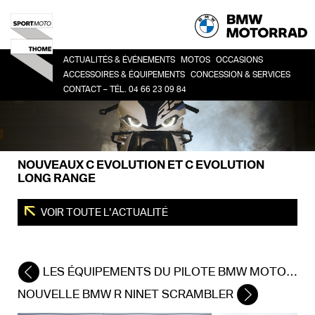
ACTUALITÉS & ÉVÉNEMENTS
MOTOS
OCCASIONS
ACCESSOIRES & ÉQUIPEMENTS
CONCESSION & SERVICES
CONTACT – TÉL. 04 66 23 09 84
HERITAGE
TOUTES
CO
ACCESSOIRES
LA CONCESSION
SPORT
BM
LIFESTYLE
HISTOIRE
ROADSTER
ÉQUIPEMENT DU PILOTE
DEMANDE DE RDV ATELIER
ADVENTURE
NOUVEAUX C EVOLUTION ET C EVOLUTION
FINANCEMENT
TOUR
LONG RANGE
URBAN MOBILITY
VOIR TOUTE L'ACTUALITÉ
LES ÉQUIPEMENTS DU PILOTE BMW MOTORRAD 2017
NOUVELLE BMW R NINET SCRAMBLER