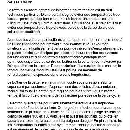
cellules à 94 Ah.
Le refroidissement optimal de la batterie haute tension est un défi
technique particulier. D’une part, il s’agit d’éviter des températures trop
basses, parce qu’elles font monter la résistance interne des cellules
d’accumulateur, ce qui diminuerait alors la puissance. D’autre part, il faut
éviter des températures trop élevées, parce que la durée de vie des
cellules en souffrirait.
Alors que les voitures particulières électriques font normalement appel à
un fluide frigorigène pour refroidir l’accumulateur, le C evolution
privilégie un refroidissement par air pour des raisons d’encombrement et
de poids. La chaleur dissipée par la batterie haute tension est évacuée
par une conduite d’air de refroidissement aérodynamiquement
optimisée qui, située au centre du boîtier de la batterie, est traversée par
l’air que déplace le scooter. Pour maximiser l’évacuation de la chaleur, le
fond du boîtier de l’accumulateur est pourvu de nervures de
refroidissement disposées dans le sens longitudinal.
Le boîtier de la batterie en aluminium coulé sous pression n’abrite
cependant pas seulement l’agencement des cellules d’accumulateur,
mais aussi toute l’électronique requise pour les surveiller. En même
temps, il fait office d’élément de la structure porteuse de la partie cycle.
L’électronique requise pour l’entraînement électrique est implantée
derrière le boîtier de la batterie. Cette gestion électronique n’assure pas
seulement le pilotage de la machine électrique dans la plage de tension
comprise entre 100 et 150 volts, elle lit aussi les souhaits du pilote, en
captant par exemple la position de la poignée des gaz. En plus, elle traite
les informations fournies par le système de freinage, décide si l’énergie
est récupérée et, le cas échéant, quel couple de récupération est