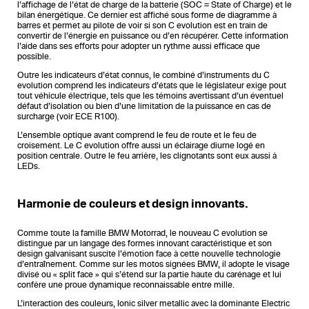
l’affichage de l’état de charge de la batterie (SOC = State of Charge) et le
bilan énergétique. Ce dernier est affiché sous forme de diagramme à
barres et permet au pilote de voir si son C evolution est en train de
convertir de l’énergie en puissance ou d’en récupérer. Cette information
l’aide dans ses efforts pour adopter un rythme aussi efficace que
possible.
Outre les indicateurs d’état connus, le combiné d’instruments du C
evolution comprend les indicateurs d’états que le législateur exige pout
tout véhicule électrique, tels que les témoins avertissant d’un éventuel
défaut d’isolation ou bien d’une limitation de la puissance en cas de
surcharge (voir ECE R100).
L’ensemble optique avant comprend le feu de route et le feu de
croisement. Le C evolution offre aussi un éclairage diurne logé en
position centrale. Outre le feu arrière, les clignotants sont eux aussi à
LEDs.
Harmonie de couleurs et design innovants.
Comme toute la famille BMW Motorrad, le nouveau C evolution se
distingue par un langage des formes innovant caractéristique et son
design galvanisant suscite l’émotion face à cette nouvelle technologie
d’entraînement. Comme sur les motos signées BMW, il adopte le visage
divisé ou « split face » qui s’étend sur la partie haute du carénage et lui
confère une proue dynamique reconnaissable entre mille.
L’interaction des couleurs, Ionic silver metallic avec la dominante Electric