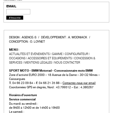
EMAIL
DESIGN :
AGENCE-S
DÉVELOPPEMENT :
A. WODNIACK
CONCEPTION :
O. LOYNET
MENU :
ACTUALITÉS ET ÉVÉNEMENTS
GAMME
CONFIGURATEUR
OCCASIONS
ACCESSOIRES ET ÉQUIPEMENTS
CONCESSION &
SERVICES
MENTIONS LÉGALES
NOUS CONTACTER
SPORT MOTO – BMW Motorrad – Concessionnaire moto BMW
Zone d’activité EURO 2000 – 18 Avenue de la Dame – 30132 Nîmes –
Caissargues
T.
04 66 23 09 84 –
F.
04 66 21 35 88 –
Contactez-nous par email
Coordonnées GPS en degrés, Nord : 43.799512 – Est : 4.380267
Horaires d’ouverture
Service commercial
Du mardi au vendredi :
de 9h00 à 12h00 et de 14h00 à 19h00
Le samedi :