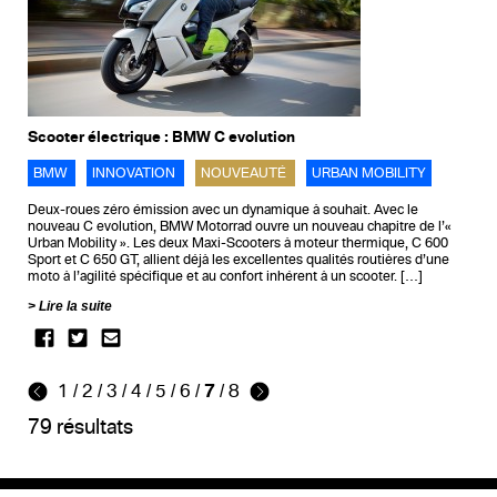
Scooter électrique : BMW C evolution
BMW
INNOVATION
NOUVEAUTÉ
URBAN MOBILITY
Deux-roues zéro émission avec un dynamique à souhait. Avec le
nouveau C evolution, BMW Motorrad ouvre un nouveau chapitre de l’«
Urban Mobility ». Les deux Maxi-Scooters à moteur thermique, C 600
Sport et C 650 GT, allient déjà les excellentes qualités routières d’une
moto à l’agilité spécifique et au confort inhérent à un scooter. […]
Lire la suite
1
/
2
/
3
/
4
/
5
/
6
/
7
/
8
79 résultats