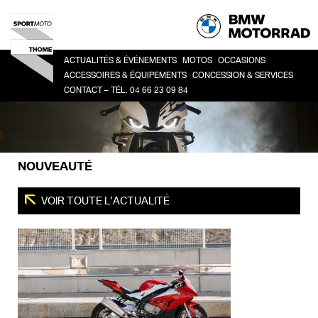
ACTUALITÉS & ÉVÉNEMENTS
MOTOS
OCCASIONS
ACCESSOIRES & ÉQUIPEMENTS
CONCESSION & SERVICES
CONTACT – TÉL. 04 66 23 09 84
HERITAGE
TOUTES
CO
ACCESSOIRES
LA CONCESSION
SPORT
BM
LIFESTYLE
HISTOIRE
ROADSTER
ÉQUIPEMENT DU PILOTE
DEMANDE DE RDV ATELIER
ADVENTURE
NOUVEAUTÉ
FINANCEMENT
TOUR
URBAN MOBILITY
VOIR TOUTE L'ACTUALITÉ