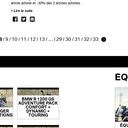
article acheté et -30% dès 2 articles achetés .
Lire la suite
8
/
9
/
10
/
11
/
12
/
13
/
…
/
29
/
30
/
31
/
32
/
33
ÉQ
BMW R 1200 GS
ADVENTURE PACK
CONFORT +
IGER
DYNAMIC +
PTIONS
TOURING
ÉQ