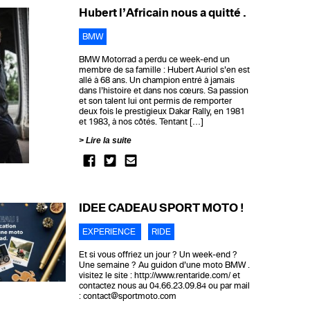
Hubert l’Africain nous a quitté .
BMW
BMW Motorrad a perdu ce week-end un
membre de sa famille : Hubert Auriol s’en est
allé à 68 ans. Un champion entré à jamais
dans l’histoire et dans nos cœurs. Sa passion
et son talent lui ont permis de remporter
deux fois le prestigieux Dakar Rally, en 1981
et 1983, à nos côtés. Tentant […]
Lire la suite
IDÉE CADEAU SPORT MOTO !
EXPERIENCE
RIDE
Et si vous offriez un jour ? Un week-end ?
Une semaine ? Au guidon d’une moto BMW .
visitez le site : http://www.rentaride.com/ et
contactez nous au 04.66.23.09.84 ou par mail
: contact@sportmoto.com