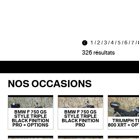
1
/
2
/
3
/
4
/
5
/
6
/
7
/
326 résultats
NOS OCCASIONS
BMW F 750 GS
BMW F 750 GS
STYLE TRIPLE
STYLE TRIPLE
BLACK FINITION
BLACK FINITION
TRIUMPH T
PRO + OPTIONS
PRO
800 XRT + O